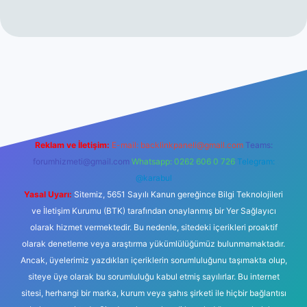
itesi
tulipbetgiris.org
Reklam ve İletişim:
E-mail:
backlinkpaneli@gmail.com
Teams:
forumhizmeti@gmail.com
Whatsapp: 0262 606 0 726
Telegram:
@karabul
Yasal Uyarı:
Sitemiz, 5651 Sayılı Kanun gereğince Bilgi Teknolojileri
ve İletişim Kurumu (BTK) tarafından onaylanmış bir Yer Sağlayıcı
olarak hizmet vermektedir. Bu nedenle, sitedeki içerikleri proaktif
olarak denetleme veya araştırma yükümlülüğümüz bulunmamaktadır.
Ancak, üyelerimiz yazdıkları içeriklerin sorumluluğunu taşımakta olup,
siteye üye olarak bu sorumluluğu kabul etmiş sayılırlar. Bu internet
sitesi, herhangi bir marka, kurum veya şahıs şirketi ile hiçbir bağlantısı