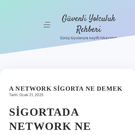
Güvenli Yolculuk
menüyü
Rehberi
aç
Sürüş tüyolarıyla keyifli hikayeler!
Anasayfa
Gizlilik
Politikası
Yasal Uyarı
A NETWORK SIGORTA NE DEMEK
Hakkımızda
Tarih: Ocak 21, 2025
SIGORTADA
NETWORK NE