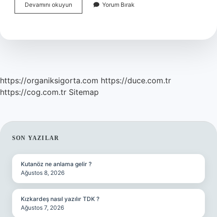
A
Devamını okuyun
Yorum Bırak
Network
Sigorta
Ne
Demek
https://organiksigorta.com
https://duce.com.tr
https://cog.com.tr
Sitemap
SIDEBAR
SON YAZILAR
Kutanöz ne anlama gelir ?
Ağustos 8, 2026
Kızkardeş nasıl yazılır TDK ?
Ağustos 7, 2026