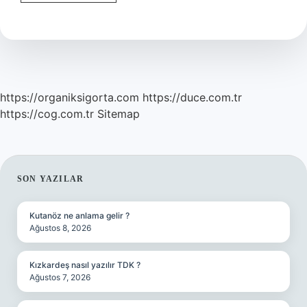
Network
Sigorta
Ne
Demek
https://organiksigorta.com
https://duce.com.tr
https://cog.com.tr
Sitemap
SIDEBAR
SON YAZILAR
Kutanöz ne anlama gelir ?
Ağustos 8, 2026
Kızkardeş nasıl yazılır TDK ?
Ağustos 7, 2026