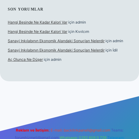
SON YORUMLAR
Hangi Besinde Ne Kadar Kalori Var
için
admin
Hangi Besinde Ne Kadar Kalori Var
için
Kıvılcım
Sanayi Inkılabının Ekonomik Alandaki Sonuçları Nelerdir
için
admin
Sanayi Inkılabının Ekonomik Alandaki Sonuçları Nelerdir
için
İdil
Aç Olunca Ne Düşer
için
admin
rabet resmi sitesi
tulipbetgiris.org
Reklam ve İletişim:
E-mail:
backlinkpaneli@gmail.com
Teams:
forumhizmeti@gmail.com
Whatsapp: 0262 606 0 726
Telegram: