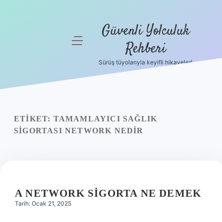
Güvenli Yolculuk
menüyü
Rehberi
aç
Sürüş tüyolarıyla keyifli hikayeler!
Anasayfa
Gizlilik
Politikası
ETIKET:
TAMAMLAYICI SAĞLIK
Yasal Uyarı
SIGORTASI NETWORK NEDIR
Hakkımızda
A NETWORK SIGORTA NE DEMEK
Tarih: Ocak 21, 2025