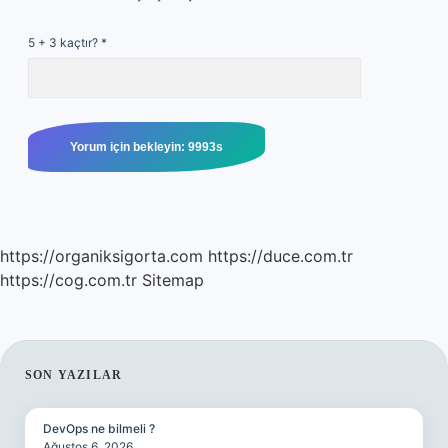
5 + 3 kaçtır?
*
https://organiksigorta.com
https://duce.com.tr
https://cog.com.tr
Sitemap
SIDEBAR
SON YAZILAR
DevOps ne bilmeli ?
Ağustos 6, 2026