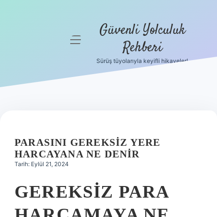
Güvenli Yolculuk
menüyü
Rehberi
aç
Sürüş tüyolarıyla keyifli hikayeler!
Anasayfa
Gizlilik
Politikası
Yasal Uyarı
PARASINI GEREKSIZ YERE
Hakkımızda
HARCAYANA NE DENIR
Tarih: Eylül 21, 2024
GEREKSIZ PARA
HARCAMAYA NE