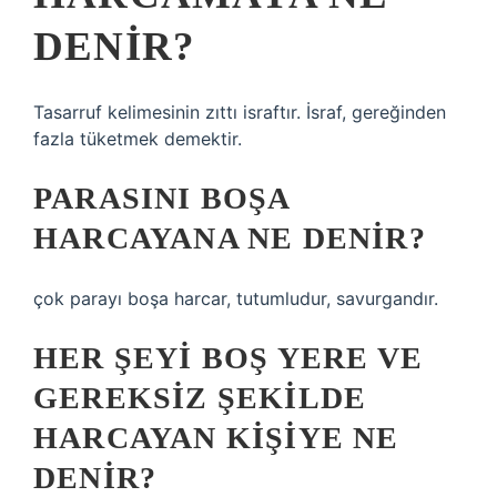
DENIR?
Tasarruf kelimesinin zıttı israftır. İsraf, gereğinden
fazla tüketmek demektir.
PARASINI BOŞA
HARCAYANA NE DENIR?
çok parayı boşa harcar, tutumludur, savurgandır.
HER ŞEYI BOŞ YERE VE
GEREKSIZ ŞEKILDE
HARCAYAN KIŞIYE NE
DENIR?