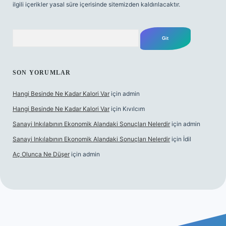
ilgili içerikler yasal süre içerisinde sitemizden kaldırılacaktır.
Arama
SON YORUMLAR
Hangi Besinde Ne Kadar Kalori Var
için
admin
Hangi Besinde Ne Kadar Kalori Var
için
Kıvılcım
Sanayi Inkılabının Ekonomik Alandaki Sonuçları Nelerdir
için
admin
Sanayi Inkılabının Ekonomik Alandaki Sonuçları Nelerdir
için
İdil
Aç Olunca Ne Düşer
için
admin
ipbetgiris.org