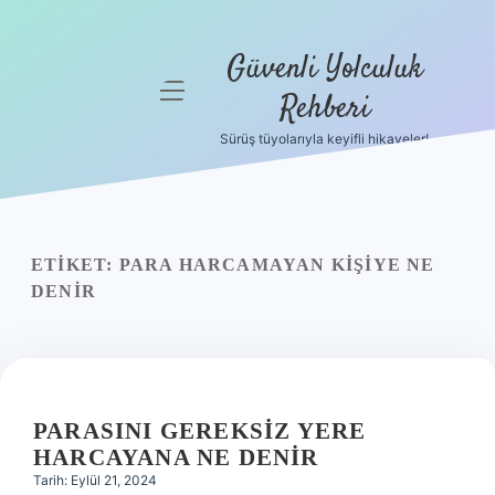
Güvenli Yolculuk
menüyü
Rehberi
aç
Sürüş tüyolarıyla keyifli hikayeler!
Anasayfa
Gizlilik
Politikası
ETIKET:
PARA HARCAMAYAN KIŞIYE NE
Yasal Uyarı
DENIR
Hakkımızda
PARASINI GEREKSIZ YERE
HARCAYANA NE DENIR
Tarih: Eylül 21, 2024