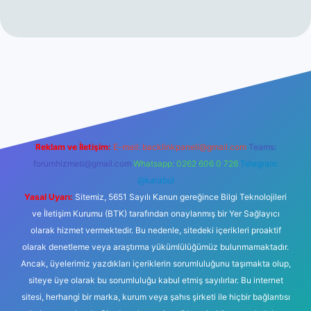
abet resmi sitesi
tulipbetgiris.org
Reklam ve İletişim:
E-mail:
backlinkpaneli@gmail.com
Teams:
forumhizmeti@gmail.com
Whatsapp: 0262 606 0 726
Telegram:
@karabul
Yasal Uyarı:
Sitemiz, 5651 Sayılı Kanun gereğince Bilgi Teknolojileri
ve İletişim Kurumu (BTK) tarafından onaylanmış bir Yer Sağlayıcı
olarak hizmet vermektedir. Bu nedenle, sitedeki içerikleri proaktif
olarak denetleme veya araştırma yükümlülüğümüz bulunmamaktadır.
Ancak, üyelerimiz yazdıkları içeriklerin sorumluluğunu taşımakta olup,
siteye üye olarak bu sorumluluğu kabul etmiş sayılırlar. Bu internet
sitesi, herhangi bir marka, kurum veya şahıs şirketi ile hiçbir bağlantısı