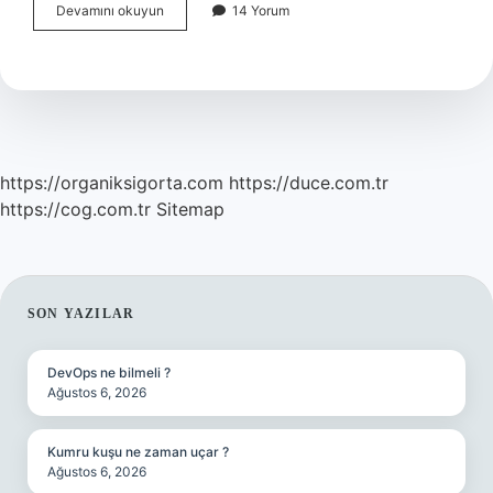
Parasını
Devamını okuyun
14 Yorum
Gereksiz
Yere
Harcayana
Ne
Denir
https://organiksigorta.com
https://duce.com.tr
https://cog.com.tr
Sitemap
SIDEBAR
SON YAZILAR
DevOps ne bilmeli ?
Ağustos 6, 2026
Kumru kuşu ne zaman uçar ?
Ağustos 6, 2026