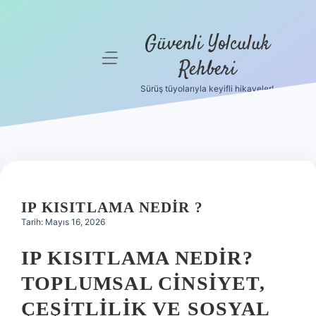
Güvenli Yolculuk
menüyü
Rehberi
aç
Sürüş tüyolarıyla keyifli hikayeler!
Anasayfa
Gizlilik
Politikası
Yasal Uyarı
IP KISITLAMA NEDIR ?
Hakkımızda
Tarih: Mayıs 16, 2026
IP KISITLAMA NEDIR?
TOPLUMSAL CINSIYET,
ÇEŞITLILIK VE SOSYAL