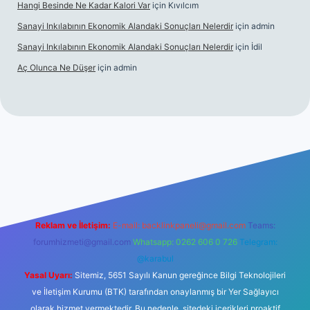
Hangi Besinde Ne Kadar Kalori Var
için
Kıvılcım
Sanayi Inkılabının Ekonomik Alandaki Sonuçları Nelerdir
için
admin
Sanayi Inkılabının Ekonomik Alandaki Sonuçları Nelerdir
için
İdil
Aç Olunca Ne Düşer
için
admin
i sitesi
tulipbetgiris.org
Reklam ve İletişim:
E-mail:
backlinkpaneli@gmail.com
Teams:
forumhizmeti@gmail.com
Whatsapp: 0262 606 0 726
Telegram:
@karabul
Yasal Uyarı:
Sitemiz, 5651 Sayılı Kanun gereğince Bilgi Teknolojileri
ve İletişim Kurumu (BTK) tarafından onaylanmış bir Yer Sağlayıcı
olarak hizmet vermektedir. Bu nedenle, sitedeki içerikleri proaktif