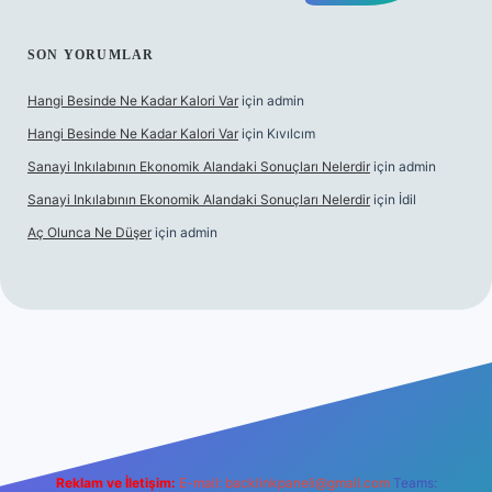
SON YORUMLAR
Hangi Besinde Ne Kadar Kalori Var
için
admin
Hangi Besinde Ne Kadar Kalori Var
için
Kıvılcım
Sanayi Inkılabının Ekonomik Alandaki Sonuçları Nelerdir
için
admin
Sanayi Inkılabının Ekonomik Alandaki Sonuçları Nelerdir
için
İdil
Aç Olunca Ne Düşer
için
admin
betgiris.org
Reklam ve İletişim:
E-mail:
backlinkpaneli@gmail.com
Teams: