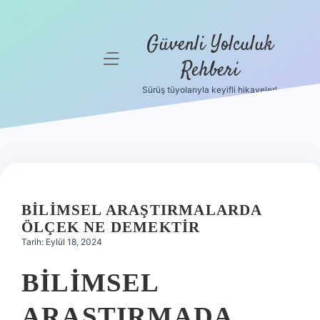
Güvenli Yolculuk
menüyü
Rehberi
aç
Sürüş tüyolarıyla keyifli hikayeler!
Anasayfa
Gizlilik
Politikası
Yasal Uyarı
BILIMSEL ARAŞTIRMALARDA
Hakkımızda
ÖLÇEK NE DEMEKTIR
Tarih: Eylül 18, 2024
BILIMSEL
ARAŞTIRMADA