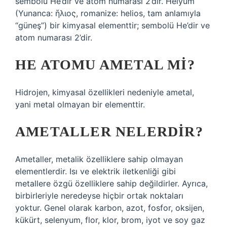
sembolü He’dir ve atom numarası 2’dir. Helyum
(Yunanca: ἥλιος, romanize: helios, tam anlamıyla
“güneş”) bir kimyasal elementtir; sembolü He’dir ve
atom numarası 2’dir.
HE ATOMU AMETAL MI?
Hidrojen, kimyasal özellikleri nedeniyle ametal,
yani metal olmayan bir elementtir.
AMETALLER NELERDIR?
Ametaller, metalik özelliklere sahip olmayan
elementlerdir. Isı ve elektrik iletkenliği gibi
metallere özgü özelliklere sahip değildirler. Ayrıca,
birbirleriyle neredeyse hiçbir ortak noktaları
yoktur. Genel olarak karbon, azot, fosfor, oksijen,
kükürt, selenyum, flor, klor, brom, iyot ve soy gaz