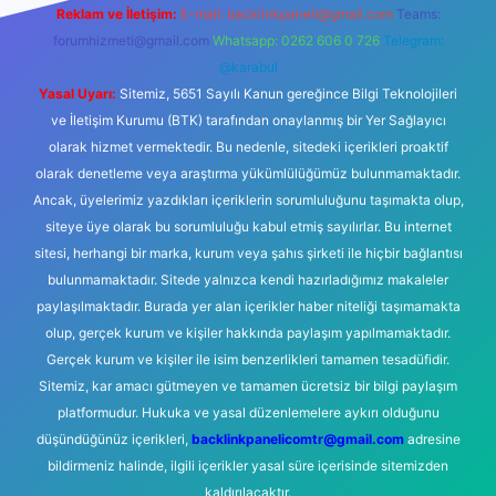
Reklam ve İletişim:
E-mail:
backlinkpaneli@gmail.com
Teams:
forumhizmeti@gmail.com
Whatsapp: 0262 606 0 726
Telegram:
@karabul
Yasal Uyarı:
Sitemiz, 5651 Sayılı Kanun gereğince Bilgi Teknolojileri
ve İletişim Kurumu (BTK) tarafından onaylanmış bir Yer Sağlayıcı
olarak hizmet vermektedir. Bu nedenle, sitedeki içerikleri proaktif
olarak denetleme veya araştırma yükümlülüğümüz bulunmamaktadır.
Ancak, üyelerimiz yazdıkları içeriklerin sorumluluğunu taşımakta olup,
siteye üye olarak bu sorumluluğu kabul etmiş sayılırlar. Bu internet
sitesi, herhangi bir marka, kurum veya şahıs şirketi ile hiçbir bağlantısı
bulunmamaktadır. Sitede yalnızca kendi hazırladığımız makaleler
paylaşılmaktadır. Burada yer alan içerikler haber niteliği taşımamakta
olup, gerçek kurum ve kişiler hakkında paylaşım yapılmamaktadır.
Gerçek kurum ve kişiler ile isim benzerlikleri tamamen tesadüfidir.
Sitemiz, kar amacı gütmeyen ve tamamen ücretsiz bir bilgi paylaşım
platformudur. Hukuka ve yasal düzenlemelere aykırı olduğunu
düşündüğünüz içerikleri,
backlinkpanelicomtr@gmail.com
adresine
bildirmeniz halinde, ilgili içerikler yasal süre içerisinde sitemizden
kaldırılacaktır.