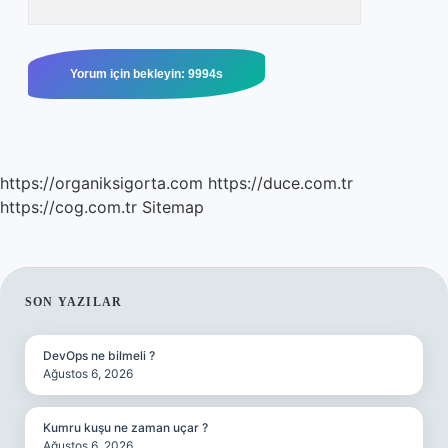
https://organiksigorta.com
https://duce.com.tr
https://cog.com.tr
Sitemap
SIDEBAR
SON YAZILAR
DevOps ne bilmeli ?
Ağustos 6, 2026
Kumru kuşu ne zaman uçar ?
Ağustos 6, 2026