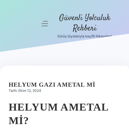
Güvenli Yolculuk
menüyü
Rehberi
aç
Sürüş tüyolarıyla keyifli hikayeler!
Anasayfa
Gizlilik
Politikası
Yasal Uyarı
HELYUM GAZI AMETAL MI
Hakkımızda
Tarih: Ekim 12, 2024
HELYUM AMETAL
MI?