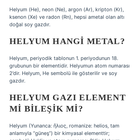
Helyum (He), neon (Ne), argon (Ar), kripton (Kr),
ksenon (Xe) ve radon (Rn), hepsi ametal olan altı
doğal soy gazdır.
HELYUM HANGI METAL?
Helyum, periyodik tablonun 1. periyodunun 18.
grubunun bir elementidir. Helyumun atom numarası
2’dir. Helyum, He sembolü ile gösterilir ve soy
gazdır.
HELYUM GAZI ELEMENT
MI BILEŞIK MI?
Helyum (Yunanca: ἥλιος, romanize: helios, tam
anlamıyla “güneş”) bir kimyasal elementtir;