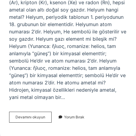
(Ar), kripton (Kr), ksenon (Xe) ve radon (Rn), hepsi
ametal olan altı doğal soy gazdır. Helyum hangi
metal? Helyum, periyodik tablonun 1. periyodunun
18. grubunun bir elementidir. Helyumun atom
numarası 2’dir. Helyum, He sembolü ile gösterilir ve
soy gazdır. Helyum gazı element mi bileşik mi?
Helyum (Yunanca: ἥλιος, romanize: helios, tam
anlamıyla “güneş”) bir kimyasal elementtir;
sembolü He’dir ve atom numarası 2’dir. Helyum
(Yunanca: ἥλιος, romanize: helios, tam anlamıyla
“güneş”) bir kimyasal elementtir; sembolü He’dir ve
atom numarası 2’dir. He atomu ametal mi?
Hidrojen, kimyasal özellikleri nedeniyle ametal,
yani metal olmayan bir…
Helyum
Devamını okuyun
Yorum Bırak
Gazı
Ametal
Mi