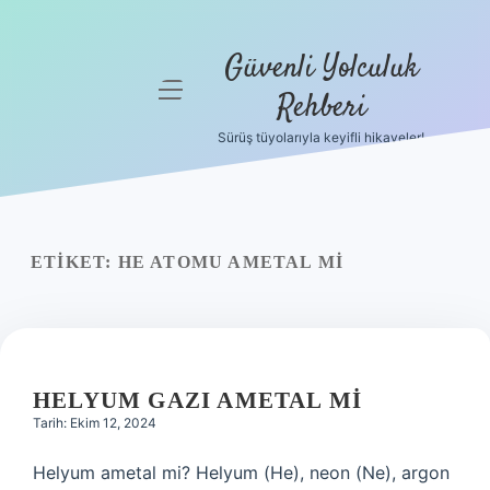
Güvenli Yolculuk
menüyü
Rehberi
aç
Sürüş tüyolarıyla keyifli hikayeler!
Anasayfa
Gizlilik
Politikası
ETIKET:
HE ATOMU AMETAL MI
Yasal Uyarı
Hakkımızda
HELYUM GAZI AMETAL MI
Tarih: Ekim 12, 2024
Helyum ametal mi? Helyum (He), neon (Ne), argon