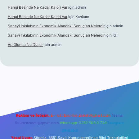
Hangi Besinde Ne Kadar Kalori Var
için
admin
Hangi Besinde Ne Kadar Kalori Var
için
Kıvılcım
Sanayi Inkılabının Ekonomik Alandaki Sonuçları Nelerdir
için
admin
Sanayi Inkılabının Ekonomik Alandaki Sonuçları Nelerdir
için
İdil
Aç Olunca Ne Düşer
için
admin
rabet resmi sitesi
tulipbetgiris.org
Reklam ve İletişim:
E-mail:
backlinkpaneli@gmail.com
Teams:
forumhizmeti@gmail.com
Whatsapp: 0262 606 0 726
Telegram:
@karabul
Yasal Uyarı:
Sitemiz, 5651 Sayılı Kanun gereğince Bilgi Teknolojileri