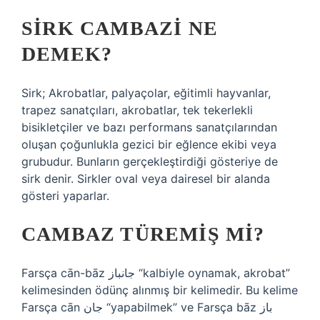
SIRK CAMBAZI NE
DEMEK?
Sirk; Akrobatlar, palyaçolar, eğitimli hayvanlar,
trapez sanatçıları, akrobatlar, tek tekerlekli
bisikletçiler ve bazı performans sanatçılarından
oluşan çoğunlukla gezici bir eğlence ekibi veya
grubudur. Bunların gerçekleştirdiği gösteriye de
sirk denir. Sirkler oval veya dairesel bir alanda
gösteri yaparlar.
CAMBAZ TÜREMIŞ MI?
Farsça cān-bāz جانباز “kalbiyle oynamak, akrobat”
kelimesinden ödünç alınmış bir kelimedir. Bu kelime
Farsça cān جان “yapabilmek” ve Farsça bāz باز