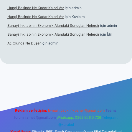
Hangi Besinde Ne Kadar Kalori Var
için
admin
Hangi Besinde Ne Kadar Kalori Var
için
Kıvılcım
Sanayi Inkılabının Ekonomik Alandaki Sonuçları Nelerdir
için
admin
Sanayi Inkılabının Ekonomik Alandaki Sonuçları Nelerdir
için
İdil
Aç Olunca Ne Düşer
için
admin
operabet resmi sitesi
tulipbetgiris.org
Reklam ve İletişim:
E-mail:
backlinkpaneli@gmail.com
Teams:
forumhizmeti@gmail.com
Whatsapp: 0262 606 0 726
Telegram:
@karabul
Yasal Uyarı:
Sitemiz, 5651 Sayılı Kanun gereğince Bilgi Teknolojileri