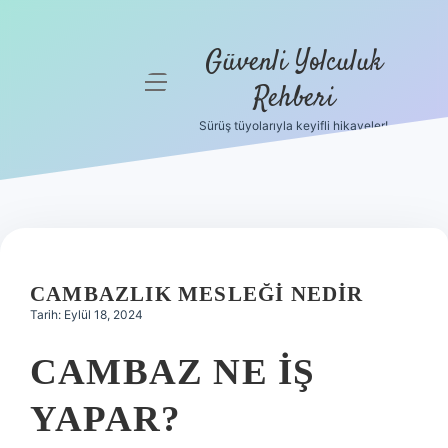
Güvenli Yolculuk
menüyü
Rehberi
aç
Sürüş tüyolarıyla keyifli hikayeler!
Anasayfa
Gizlilik
Politikası
Yasal Uyarı
CAMBAZLIK MESLEĞI NEDIR
Hakkımızda
Tarih: Eylül 18, 2024
CAMBAZ NE IŞ
YAPAR?