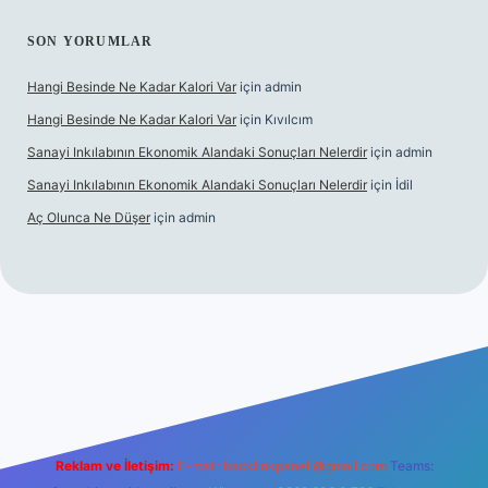
SON YORUMLAR
Hangi Besinde Ne Kadar Kalori Var
için
admin
Hangi Besinde Ne Kadar Kalori Var
için
Kıvılcım
Sanayi Inkılabının Ekonomik Alandaki Sonuçları Nelerdir
için
admin
Sanayi Inkılabının Ekonomik Alandaki Sonuçları Nelerdir
için
İdil
Aç Olunca Ne Düşer
için
admin
itesi
tulipbetgiris.org
Reklam ve İletişim:
E-mail:
backlinkpaneli@gmail.com
Teams: