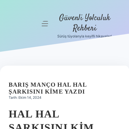
Güvenli Yolculuk
menüyü
Rehberi
aç
Sürüş tüyolarıyla keyifli hikayeler!
Anasayfa
Gizlilik
Politikası
Yasal Uyarı
BARIŞ MANÇO HAL HAL
Hakkımızda
ŞARKISINI KIME YAZDI
Tarih: Ekim 14, 2024
HAL HAL
ŞARKISINI KIM