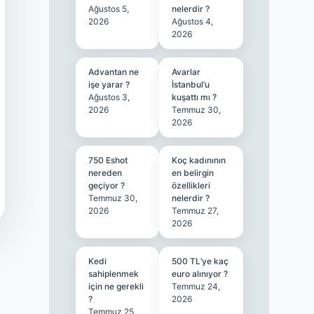
Ağustos 5,
nelerdir ?
2026
Ağustos 4,
2026
Advantan ne
Avarlar
işe yarar ?
İstanbul’u
Ağustos 3,
kuşattı mı ?
2026
Temmuz 30,
2026
750 Eshot
Koç kadınının
nereden
en belirgin
geçiyor ?
özellikleri
Temmuz 30,
nelerdir ?
2026
Temmuz 27,
2026
Kedi
500 TL’ye kaç
sahiplenmek
euro alınıyor ?
için ne gerekli
Temmuz 24,
?
2026
Temmuz 25,