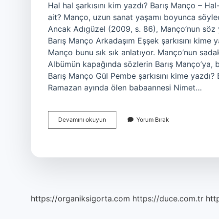
Hal hal şarkısını kim yazdı? Barış Manço – Hal
ait? Manço, uzun sanat yaşamı boyunca söylediğ
Ancak Adıgüzel (2009, s. 86), Manço’nun söz ya
Barış Manço Arkadaşım Eşşek şarkısını kime y
Manço bunu sık sık anlatıyor. Manço’nun sadakat
Albümün kapağında sözlerin Barış Manço’ya, bes
Barış Manço Gül Pembe şarkısını kime yazdı? Ba
Ramazan ayında ölen babaannesi Nimet…
Barış
Devamını okuyun
Yorum Bırak
Manço
Hal
Hal
Şarkısını
Kime
Yazdı
https://organiksigorta.com
https://duce.com.tr
htt