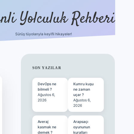
nli Yolculuk Rehberi
Sürüş tüyolarıyla keyifli hikayeler!
grandoperabet resmi s
SIDEBAR
SON YAZILAR
DevOps ne
Kumru kuşu
bilmeli ?
ne zaman
Ağustos 6,
uçar ?
2026
Ağustos 6,
2026
Averaj
Arapsaçı
kasmak ne
oyununun
demek ?
kuralları