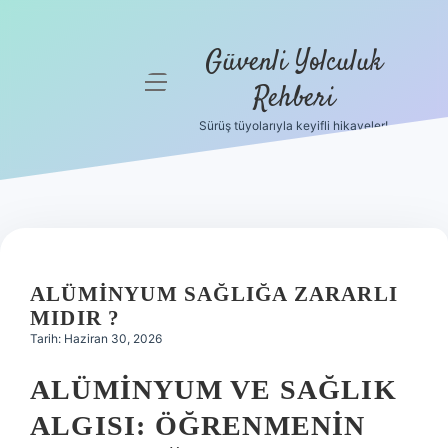
Güvenli Yolculuk
menüyü
Rehberi
aç
Sürüş tüyolarıyla keyifli hikayeler!
Anasayfa
Gizlilik
Politikası
Yasal Uyarı
ALÜMINYUM SAĞLIĞA ZARARLI
Hakkımızda
MIDIR ?
Tarih: Haziran 30, 2026
ALÜMINYUM VE SAĞLIK
ALGISI: ÖĞRENMENIN