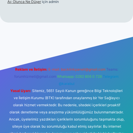
Aç Olunca Ne Düşer
için
admin
sitesi
tulipbetgiris.org
Reklam ve İletişim:
E-mail:
backlinkpaneli@gmail.com
Teams:
forumhizmeti@gmail.com
Whatsapp: 0262 606 0 726
Telegram:
@karabul
Yasal Uyarı:
Sitemiz, 5651 Sayılı Kanun gereğince Bilgi Teknolojileri
ve İletişim Kurumu (BTK) tarafından onaylanmış bir Yer Sağlayıcı
olarak hizmet vermektedir. Bu nedenle, sitedeki içerikleri proaktif
olarak denetleme veya araştırma yükümlülüğümüz bulunmamaktadır.
Ancak, üyelerimiz yazdıkları içeriklerin sorumluluğunu taşımakta olup,
siteye üye olarak bu sorumluluğu kabul etmiş sayılırlar. Bu internet