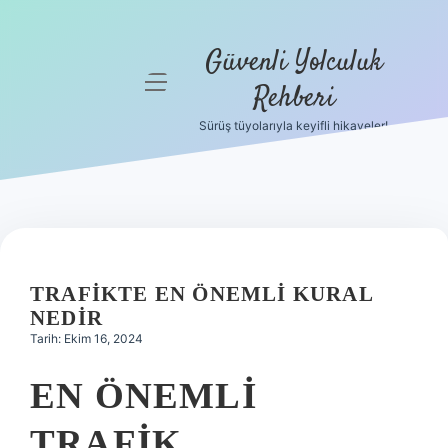
Güvenli Yolculuk
menüyü
Rehberi
aç
Sürüş tüyolarıyla keyifli hikayeler!
Anasayfa
Gizlilik
Politikası
Yasal Uyarı
TRAFIKTE EN ÖNEMLI KURAL
Hakkımızda
NEDIR
Tarih: Ekim 16, 2024
EN ÖNEMLI
TRAFIK