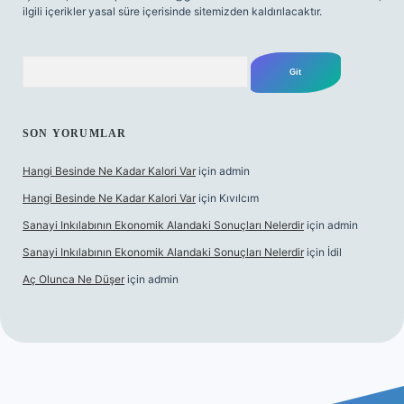
ilgili içerikler yasal süre içerisinde sitemizden kaldırılacaktır.
Arama
SON YORUMLAR
Hangi Besinde Ne Kadar Kalori Var
için
admin
Hangi Besinde Ne Kadar Kalori Var
için
Kıvılcım
Sanayi Inkılabının Ekonomik Alandaki Sonuçları Nelerdir
için
admin
Sanayi Inkılabının Ekonomik Alandaki Sonuçları Nelerdir
için
İdil
Aç Olunca Ne Düşer
için
admin
itesi
tulipbetgiris.org