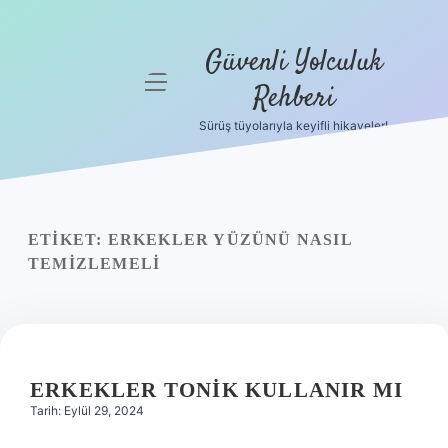
Güvenli Yolculuk
menüyü
Rehberi
aç
Sürüş tüyolarıyla keyifli hikayeler!
Anasayfa
Gizlilik
Politikası
ETIKET:
ERKEKLER YÜZÜNÜ NASIL
Yasal Uyarı
TEMIZLEMELI
Hakkımızda
ERKEKLER TONIK KULLANIR MI
Tarih: Eylül 29, 2024