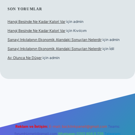
SON YORUMLAR
Hangi Besinde Ne Kadar Kalori Var
için
admin
Hangi Besinde Ne Kadar Kalori Var
için
Kıvılcım
Sanayi Inkılabının Ekonomik Alandaki Sonuçları Nelerdir
için
admin
Sanayi Inkılabının Ekonomik Alandaki Sonuçları Nelerdir
için
İdil
Aç Olunca Ne Düşer
için
admin
grandoperabet resmi sitesi
tulipbetgiris.org
Reklam ve İletişim:
E-mail:
backlinkpaneli@gmail.com
Teams:
forumhizmeti@gmail.com
Whatsapp: 0262 606 0 726
Telegram: