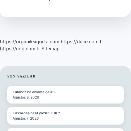
Tonik
Kullanır
Mı
https://organiksigorta.com
https://duce.com.tr
https://cog.com.tr
Sitemap
SIDEBAR
SON YAZILAR
Kutanöz ne anlama gelir ?
Ağustos 8, 2026
Kızkardeş nasıl yazılır TDK ?
Ağustos 7, 2026