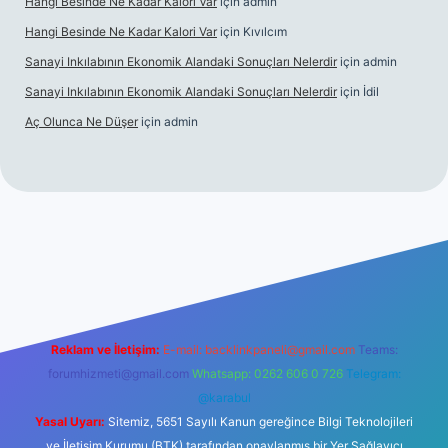
Hangi Besinde Ne Kadar Kalori Var
için
admin
Hangi Besinde Ne Kadar Kalori Var
için
Kıvılcım
Sanayi Inkılabının Ekonomik Alandaki Sonuçları Nelerdir
için
admin
Sanayi Inkılabının Ekonomik Alandaki Sonuçları Nelerdir
için
İdil
Aç Olunca Ne Düşer
için
admin
sitesi
tulipbetgiris.org
Reklam ve İletişim:
E-mail:
backlinkpaneli@gmail.com
Teams:
forumhizmeti@gmail.com
Whatsapp: 0262 606 0 726
Telegram:
@karabul
Yasal Uyarı:
Sitemiz, 5651 Sayılı Kanun gereğince Bilgi Teknolojileri
ve İletişim Kurumu (BTK) tarafından onaylanmış bir Yer Sağlayıcı