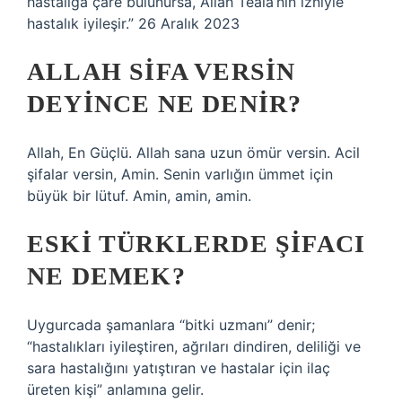
hastalığa çare bulunursa, Allah Teala’nın izniyle
hastalık iyileşir.” 26 Aralık 2023
ALLAH SIFA VERSIN
DEYINCE NE DENIR?
Allah, En Güçlü. Allah sana uzun ömür versin. Acil
şifalar versin, Amin. Senin varlığın ümmet için
büyük bir lütuf. Amin, amin, amin.
ESKI TÜRKLERDE ŞIFACI
NE DEMEK?
Uygurcada şamanlara “bitki uzmanı” denir;
“hastalıkları iyileştiren, ağrıları dindiren, deliliği ve
sara hastalığını yatıştıran ve hastalar için ilaç
üreten kişi” anlamına gelir.