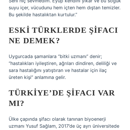
Seni hiç sevmedim. Eyüp kendini yıkar ve bu soğuk
suyu içer, vücudunu hem içten hem dıştan temizler.
Bu şekilde hastalıktan kurtulur.”
ESKI TÜRKLERDE ŞIFACI
NE DEMEK?
Uygurcada şamanlara “bitki uzmanı” denir;
“hastalıkları iyileştiren, ağrıları dindiren, deliliği ve
sara hastalığını yatıştıran ve hastalar için ilaç
üreten kişi” anlamına gelir.
TÜRKIYE’DE ŞIFACI VAR
MI?
Ülke çapında şifacı olarak tanınan biyoenerji
uzmanı Yusuf Sağlam, 2017’de üç ayrı üniversitede