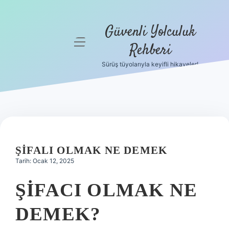
Güvenli Yolculuk
menüyü
Rehberi
aç
Sürüş tüyolarıyla keyifli hikayeler!
Anasayfa
Gizlilik
Politikası
Yasal Uyarı
ŞIFALI OLMAK NE DEMEK
Hakkımızda
Tarih: Ocak 12, 2025
ŞIFACI OLMAK NE
DEMEK?