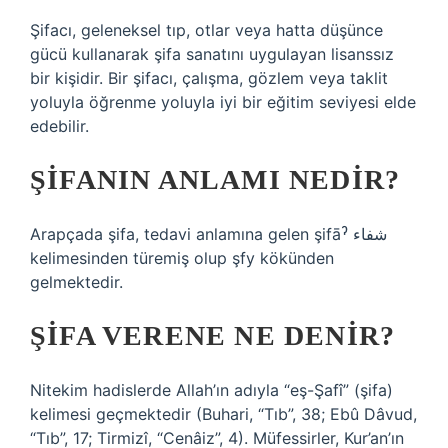
Şifacı, geleneksel tıp, otlar veya hatta düşünce
gücü kullanarak şifa sanatını uygulayan lisanssız
bir kişidir. Bir şifacı, çalışma, gözlem veya taklit
yoluyla öğrenme yoluyla iyi bir eğitim seviyesi elde
edebilir.
ŞIFANIN ANLAMI NEDIR?
Arapçada şifa, tedavi anlamına gelen şifāˀ شفاء
kelimesinden türemiş olup şfy kökünden
gelmektedir.
ŞIFA VERENE NE DENIR?
Nitekim hadislerde Allah’ın adıyla “eş-Şafî” (şifa)
kelimesi geçmektedir (Buhari, “Tıb”, 38; Ebû Dâvud,
“Tıb”, 17; Tirmizî, “Cenâiz”, 4). Müfessirler, Kur’an’ın