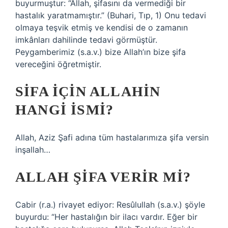
buyurmuştur: “Allah, şifasını da vermediği bir
hastalık yaratmamıştır.” (Buhari, Tıp, 1) Onu tedavi
olmaya teşvik etmiş ve kendisi de o zamanın
imkânları dahilinde tedavi görmüştür.
Peygamberimiz (s.a.v.) bize Allah’ın bize şifa
vereceğini öğretmiştir.
SIFA IÇIN ALLAHIN
HANGI ISMI?
Allah, Aziz Şafi adına tüm hastalarımıza şifa versin
inşallah…
ALLAH ŞIFA VERIR MI?
Cabir (r.a.) rivayet ediyor: Resûlullah (s.a.v.) şöyle
buyurdu: “Her hastalığın bir ilacı vardır. Eğer bir