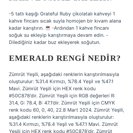
-5 tatlı kaşığı Grateful Ruby çikolatalı kahveyi 1
kahve fincanı sıcak suyla homojen bir kıvam alana
kadar karıştırın.
-Ardından 1 kahve fincanı
soğuk su ekleyip karıştırmaya devam edin. -
Dilediğiniz kadar buz ekleyerek soğutun.
EMERALD RENGI NEDIR?
Zümrüt Yeşili, aşağıdaki renklerin karıştırılmasıyla
oluşturulur: %31.4 Kırmızı, %78.4 Yeşil ve %47.1
Mavi. Zümrüt Yeşili için HEX renk kodu
#50C878’dir. Zümrüt Yeşili için RGB değerleri R:
31.4, G: 78.4, B: 47.1’dir. Zümrüt Yeşili için CMYK
renk kodu 60, 0, 40, 22.8 Mart 2024. Zümrüt Yeşili,
aşağıdaki renklerin karıştırılmasıyla oluşturulur:
%31.4 Kırmızı, %78.4 Yeşil ve %47.1 Mavi. Zümrüt
Yeşili için HEX renk kodu #50C878’dir. Zümrüt