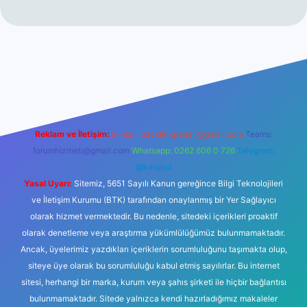
sitesi
tulipbetgiris.org
Reklam ve İletişim:
E-mail:
backlinkpaneli@gmail.com
Teams:
forumhizmeti@gmail.com
Whatsapp: 0262 606 0 726
Telegram:
@karabul
Yasal Uyarı:
Sitemiz, 5651 Sayılı Kanun gereğince Bilgi Teknolojileri
ve İletişim Kurumu (BTK) tarafından onaylanmış bir Yer Sağlayıcı
olarak hizmet vermektedir. Bu nedenle, sitedeki içerikleri proaktif
olarak denetleme veya araştırma yükümlülüğümüz bulunmamaktadır.
Ancak, üyelerimiz yazdıkları içeriklerin sorumluluğunu taşımakta olup,
siteye üye olarak bu sorumluluğu kabul etmiş sayılırlar. Bu internet
sitesi, herhangi bir marka, kurum veya şahıs şirketi ile hiçbir bağlantısı
bulunmamaktadır. Sitede yalnızca kendi hazırladığımız makaleler