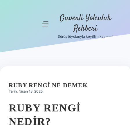
Güvenli Yolculuk
menüyü
Rehberi
aç
Sürüş tüyolarıyla keyifli hikayeler!
Anasayfa
Gizlilik
Politikası
Yasal Uyarı
RUBY RENGI NE DEMEK
Hakkımızda
Tarih: Nisan 18, 2025
RUBY RENGI
NEDIR?