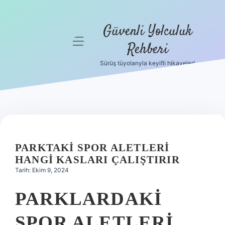
Güvenli Yolculuk
menüyü
Rehberi
aç
Sürüş tüyolarıyla keyifli hikayeler!
Anasayfa
Gizlilik
Politikası
Yasal Uyarı
PARKTAKI SPOR ALETLERI
Hakkımızda
HANGI KASLARI ÇALIŞTIRIR
Tarih: Ekim 9, 2024
PARKLARDAKI
SPOR ALETLERI