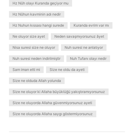
Hz Nûh olayı Kuranda geçiyor mu
Hz Nûhun kavminin adı nedir
Hz Nuhun kıssası hangi surede
Kuranda evrim var mı
Ne oluyor size ayet
Neden savaşmıyorsunuz âyet
Nisa suresi size ne oluyor
Nuh suresi ne anlatıyor
Nuh suresi neden indirilmiştir
Nuh Tufanı olayı nedir
Sam iman etti mi
Size ne oldu da ayeti
Size ne olduda Allah yolunda
Size ne oluyor ki Allaha büyüklüğü yakıştıramıyorsunuz
Size ne oluyorda Allaha güvenmiyorsunuz ayeti
Size ne oluyorda Allaha saygı göstermiyorsunuz