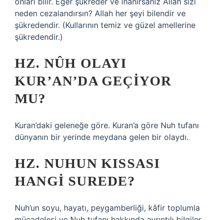
onları bilir. Eğer şükreder ve inanırsanız Allah sizi
neden cezalandırsın? Allah her şeyi bilendir ve
şükredendir. (Kullarının temiz ve güzel amellerine
şükredendir.)
HZ. NÛH OLAYI
KUR’AN’DA GEÇIYOR
MU?
Kuran’daki geleneğe göre. Kuran’a göre Nuh tufanı
dünyanın bir yerinde meydana gelen bir olaydı.
HZ. NUHUN KISSASI
HANGI SUREDE?
Nuh’un soyu, hayatı, peygamberliği, kâfir toplumla
mücadelesi ve Nuh tufanı hakkında ayrıntılı bilgiler