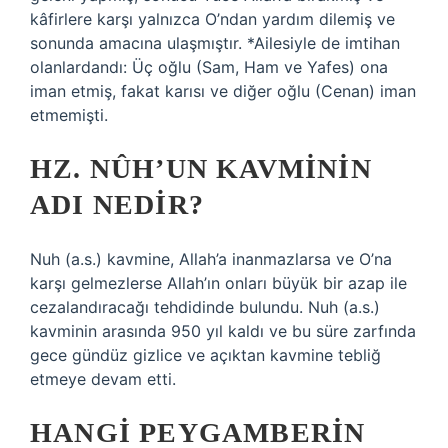
kâfirlere karşı yalnızca O’ndan yardım dilemiş ve
sonunda amacına ulaşmıştır. *Ailesiyle de imtihan
olanlardandı: Üç oğlu (Sam, Ham ve Yafes) ona
iman etmiş, fakat karısı ve diğer oğlu (Cenan) iman
etmemişti.
HZ. NÛH’UN KAVMININ
ADI NEDIR?
Nuh (a.s.) kavmine, Allah’a inanmazlarsa ve O’na
karşı gelmezlerse Allah’ın onları büyük bir azap ile
cezalandıracağı tehdidinde bulundu. Nuh (a.s.)
kavminin arasında 950 yıl kaldı ve bu süre zarfında
gece gündüz gizlice ve açıktan kavmine tebliğ
etmeye devam etti.
HANGI PEYGAMBERIN