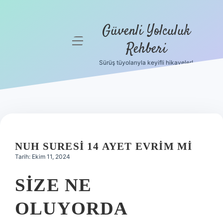
Güvenli Yolculuk
menüyü
Rehberi
aç
Sürüş tüyolarıyla keyifli hikayeler!
Anasayfa
Gizlilik
Politikası
Yasal Uyarı
NUH SURESI 14 AYET EVRIM MI
Hakkımızda
Tarih: Ekim 11, 2024
SIZE NE
OLUYORDA