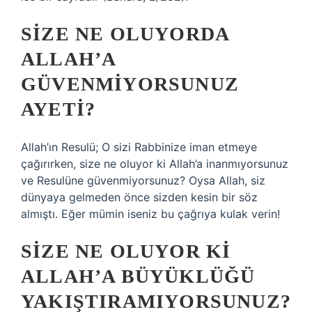
SIZE NE OLUYORDA
ALLAH’A
GÜVENMIYORSUNUZ
AYETI?
Allah’ın Resulü; O sizi Rabbinize iman etmeye
çağırırken, size ne oluyor ki Allah’a inanmıyorsunuz
ve Resulüne güvenmiyorsunuz? Oysa Allah, siz
dünyaya gelmeden önce sizden kesin bir söz
almıştı. Eğer mümin iseniz bu çağrıya kulak verin!
SIZE NE OLUYOR KI
ALLAH’A BÜYÜKLÜĞÜ
YAKIŞTIRAMIYORSUNUZ?