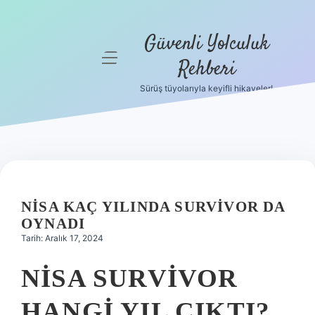
Güvenli Yolculuk
menüyü
Rehberi
aç
Sürüş tüyolarıyla keyifli hikayeler!
Anasayfa
Gizlilik
Politikası
Yasal Uyarı
NISA KAÇ YILINDA SURVIVOR DA
Hakkımızda
OYNADI
Tarih: Aralık 17, 2024
NISA SURVIVOR
HANGI YIL ÇIKTI?