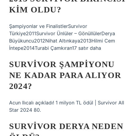
KIM OLDU?
Şampiyonlar ve FinalistlerSurvivor
Türkiye2011Survivor Ünlüler – GönüllülerDerya
Büyükuncu2012Nihat Altınkaya2013Hilmi Cem
İntepe2014Turabi Çamkıran17 satır daha
SURVIVOR ŞAMPIYONU
NE KADAR PARA ALIYOR
2024?
Acun Ilıcalı açıkladı! 1 milyon TL ödül | Survivor All
Star 2024 80.
SURVIVOR DERYA NEDEN