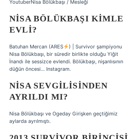
YoutuberNisa Bölükbaşı / Mesleği
NISA BÖLÜKBAŞI KIMLE
EVLI?
Batuhan Mercan (ARES
) | Survivor şampiyonu
Nisa Bölükbaşı, bir süredir birlikte olduğu Yiğit
İnandı ile sessizce evlendi. Bölükbaşı, nişanlısının
düğün öncesi… Instagram.
NISA SEVGILISINDEN
AYRILDI MI?
Nisa Bölükbaşı ve Ogeday Girişken geçtiğimiz
aylarda ayrılmıştı.
2013 SURVIVOR BIRINCISI