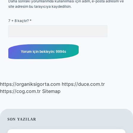
Daha sonraki yorumlarımda kullanılması için adım, e-posta adresim ve
site adresim bu tarayıcıya kaydedilsin.
7 + 8 kaçtır?
*
https://organiksigorta.com
https://duce.com.tr
https://cog.com.tr
Sitemap
SIDEBAR
SON YAZILAR