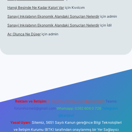
Hangi Besinde Ne Kadar Kalori Var
için
Kıvılcım
Sanayi Inkılabının Ekonomik Alandaki Sonuçları Nelerdir
için
admin
Sanayi Inkılabının Ekonomik Alandaki Sonuçları Nelerdir
için
İdil
Aç Olunca Ne Düşer
için
admin
t resmi sitesi
tulipbetgiris.org
Reklam ve İletişim:
E-mail:
backlinkpaneli@gmail.com
Teams:
forumhizmeti@gmail.com
Whatsapp: 0262 606 0 726
Telegram:
@karabul
Yasal Uyarı:
Sitemiz, 5651 Sayılı Kanun gereğince Bilgi Teknolojileri
ve İletişim Kurumu (BTK) tarafından onaylanmış bir Yer Sağlayıcı