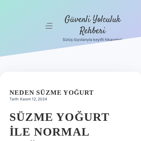
Güvenli Yolculuk
menüyü
Rehberi
aç
Sürüş tüyolarıyla keyifli hikayeler!
Anasayfa
Gizlilik
Politikası
Yasal Uyarı
NEDEN SÜZME YOĞURT
Hakkımızda
Tarih: Kasım 12, 2024
SÜZME YOĞURT
ILE NORMAL