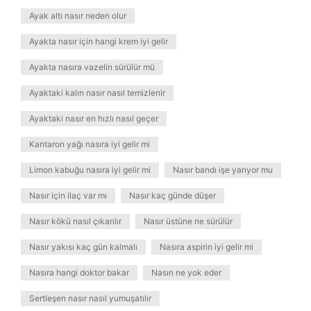
Ayak altı nasır neden olur
Ayakta nasır için hangi krem iyi gelir
Ayakta nasıra vazelin sürülür mü
Ayaktaki kalın nasır nasıl temizlenir
Ayaktaki nasır en hızlı nasıl geçer
Kantaron yağı nasıra iyi gelir mi
Limon kabuğu nasıra iyi gelir mi
Nasır bandı işe yarıyor mu
Nasır için ilaç var mı
Nasır kaç günde düşer
Nasır kökü nasıl çıkarılır
Nasır üstüne ne sürülür
Nasır yakısı kaç gün kalmalı
Nasıra aspirin iyi gelir mi
Nasıra hangi doktor bakar
Nasırı ne yok eder
Sertleşen nasır nasıl yumuşatılır