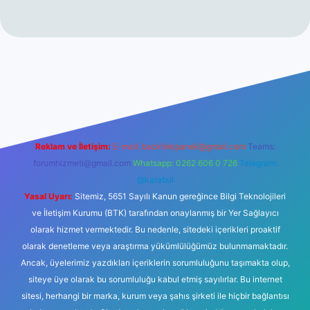
tesi
tulipbetgiris.org
Reklam ve İletişim:
E-mail:
backlinkpaneli@gmail.com
Teams:
forumhizmeti@gmail.com
Whatsapp: 0262 606 0 726
Telegram:
@karabul
Yasal Uyarı:
Sitemiz, 5651 Sayılı Kanun gereğince Bilgi Teknolojileri
ve İletişim Kurumu (BTK) tarafından onaylanmış bir Yer Sağlayıcı
olarak hizmet vermektedir. Bu nedenle, sitedeki içerikleri proaktif
olarak denetleme veya araştırma yükümlülüğümüz bulunmamaktadır.
Ancak, üyelerimiz yazdıkları içeriklerin sorumluluğunu taşımakta olup,
siteye üye olarak bu sorumluluğu kabul etmiş sayılırlar. Bu internet
sitesi, herhangi bir marka, kurum veya şahıs şirketi ile hiçbir bağlantısı