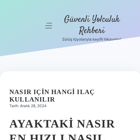
Güvenli Yolculuk
menüyü
Rehberi
aç
Sürüş tüyolarıyla keyifli hikayeler!
Anasayfa
Gizlilik
Politikası
Yasal Uyarı
NASIR IÇIN HANGI ILAÇ
Hakkımızda
KULLANILIR
Tarih: Aralık 28, 2024
AYAKTAKI NASIR
EN HIZLI NASIL