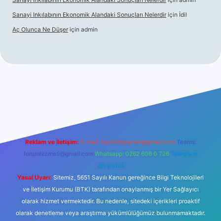
Sanayi Inkılabının Ekonomik Alandaki Sonuçları Nelerdir
için
İdil
Aç Olunca Ne Düşer
için
admin
itesi
tulipbetgiris.org
Reklam ve İletişim:
E-mail:
backlinkpaneli@gmail.com
Teams:
forumhizmeti@gmail.com
Whatsapp: 0262 606 0 726
Telegram:
@karabul
Yasal Uyarı:
Sitemiz, 5651 Sayılı Kanun gereğince Bilgi Teknolojileri
ve İletişim Kurumu (BTK) tarafından onaylanmış bir Yer Sağlayıcı
olarak hizmet vermektedir. Bu nedenle, sitedeki içerikleri proaktif
olarak denetleme veya araştırma yükümlülüğümüz bulunmamaktadır.