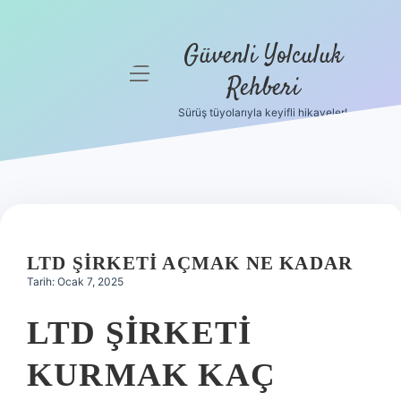
Güvenli Yolculuk
menüyü
Rehberi
aç
Sürüş tüyolarıyla keyifli hikayeler!
Anasayfa
Gizlilik
Politikası
Yasal Uyarı
LTD ŞIRKETI AÇMAK NE KADAR
Hakkımızda
Tarih: Ocak 7, 2025
LTD ŞIRKETI
KURMAK KAÇ