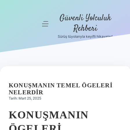
Güvenli Yolculuk
menüyü
Rehberi
aç
Sürüş tüyolarıyla keyifli hikayeler!
Anasayfa
Gizlilik
Politikası
Yasal Uyarı
KONUŞMANIN TEMEL ÖGELERI
Hakkımızda
NELERDIR
Tarih: Mart 25, 2025
KONUŞMANIN
ÖGELERI