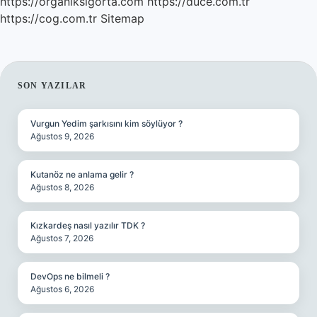
https://organiksigorta.com
https://duce.com.tr
https://cog.com.tr
Sitemap
SIDEBAR
SON YAZILAR
Vurgun Yedim şarkısını kim söylüyor ?
Ağustos 9, 2026
Kutanöz ne anlama gelir ?
Ağustos 8, 2026
Kızkardeş nasıl yazılır TDK ?
Ağustos 7, 2026
DevOps ne bilmeli ?
Ağustos 6, 2026