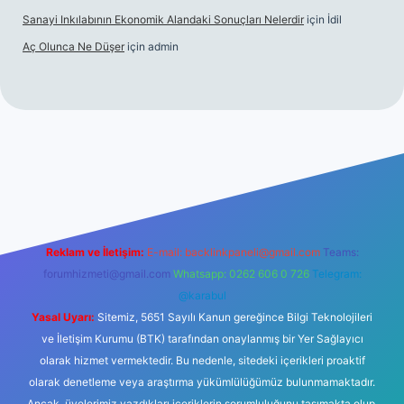
Sanayi Inkılabının Ekonomik Alandaki Sonuçları Nelerdir
için
İdil
Aç Olunca Ne Düşer
için
admin
 sitesi
tulipbetgiris.org
Reklam ve İletişim:
E-mail:
backlinkpaneli@gmail.com
Teams:
forumhizmeti@gmail.com
Whatsapp: 0262 606 0 726
Telegram:
@karabul
Yasal Uyarı:
Sitemiz, 5651 Sayılı Kanun gereğince Bilgi Teknolojileri
ve İletişim Kurumu (BTK) tarafından onaylanmış bir Yer Sağlayıcı
olarak hizmet vermektedir. Bu nedenle, sitedeki içerikleri proaktif
olarak denetleme veya araştırma yükümlülüğümüz bulunmamaktadır.
Ancak, üyelerimiz yazdıkları içeriklerin sorumluluğunu taşımakta olup,