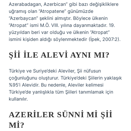
Azerabadagan, Azerbican” gibi bazı değişikliklere
uğramış olan “Atropatene” günümüzde
“Azerbaycan” şeklini almıştır. Böylece ülkenin
“Atropat” ismi M.Ö. VIII. yılına dayanmaktadır. 19.
yüzyıldan beri var olduğu ve ülkenin “Atropat”
ismini kişiden aldığı söylenmektedir (İpek, 2007:2).
ŞII ILE ALEVI AYNI MI?
Türkiye ve Suriye’deki Aleviler, Şii nüfusun
çoğunluğunu oluşturur. Türkiye’deki Şiilerin yaklaşık
%95’i Alevidir. Bu nedenle, Aleviler kelimesi
Türkiye’de yanlışlıkla tüm Şiileri tanımlamak için
kullanılır.
AZERILER SÜNNI MI ŞII
MI?