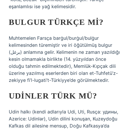
eşanlamlısı ise yağ kelimesidir.
BULGUR TÜRKÇE MI?
Muhtemelen Farsça barġul/burġul/bulġur
kelimesinden türemiştir ve iri öğütülmüş bulgur
(برغل) anlamına gelir. Kelimenin ne zaman yazıldığı
kesin olmamakla birlikte (14. yüzyıldan önce
olduğu tahmin edilmektedir), Memlük-Kıpçak dili
üzerine yazılmış eserlerden biri olan et-Tuhfetü’z-
zekiyye fi’l-lugati’t-Türkiyye’de görülmektedir.
UDINLER TÜRK MÜ?
Udin halkı (kendi adlarıyla Udi, Uti, Rusça: удины,
Azerice: Udinlər), Udin dilini konuşan, Kuzeydoğu
Kafkas dil ailesine mensup, Doğu Kafkasya’da