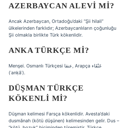
AZERBAYCAN ALEVI MI?
Ancak Azerbaycan, Ortadoğu’daki “Şii hilali”
ülkelerinden farklıdır; Azerbaycanlıların çoğunluğu
Şii olmakla birlikte Türk kökenlidir.
ANKA TÜRKÇE MI?
Menşei. Osmanlı Türkçesi عنقا‎, Arapça عَنْقَاء‎
(ʿanḳāʾ).
DÜŞMAN TÜRKÇE
KÖKENLI MI?
Düşman kelimesi Farsça kökenlidir. Avesta’daki
dusmānah (kötü düşünen) kelimesinden gelir. Dus –
“kötü, bozuk” biçiminden türemiştir. Türkçe