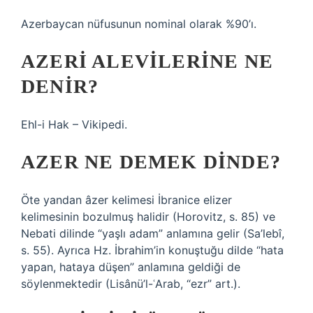
Azerbaycan nüfusunun nominal olarak %90’ı.
AZERI ALEVILERINE NE
DENIR?
Ehl-i Hak – Vikipedi.
AZER NE DEMEK DINDE?
Öte yandan âzer kelimesi İbranice elizer
kelimesinin bozulmuş halidir (Horovitz, s. 85) ve
Nebati dilinde “yaşlı adam” anlamına gelir (Sa’lebî,
s. 55). Ayrıca Hz. İbrahim’in konuştuğu dilde “hata
yapan, hataya düşen” anlamına geldiği de
söylenmektedir (Lisânü’l-ʿArab, “ezr” art.).