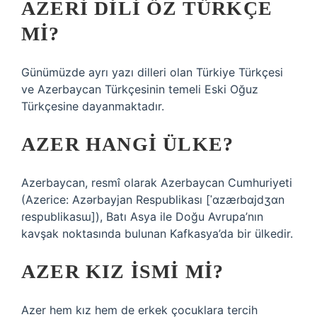
AZERI DILI ÖZ TÜRKÇE
MI?
Günümüzde ayrı yazı dilleri olan Türkiye Türkçesi
ve Azerbaycan Türkçesinin temeli Eski Oğuz
Türkçesine dayanmaktadır.
AZER HANGI ÜLKE?
Azerbaycan, resmî olarak Azerbaycan Cumhuriyeti
(Azerice: Azərbayjan Respublikası [ˈɑzæɾbɑjdʒɑn
ɾespublikasɯ]), Batı Asya ile Doğu Avrupa’nın
kavşak noktasında bulunan Kafkasya’da bir ülkedir.
AZER KIZ ISMI MI?
Azer hem kız hem de erkek çocuklara tercih