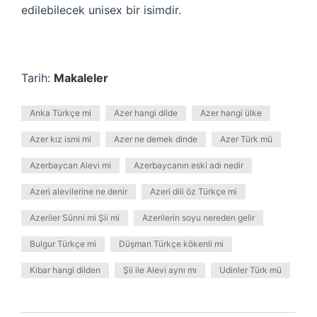
edilebilecek unisex bir isimdir.
Tarih:
Makaleler
Anka Türkçe mi
Azer hangi dilde
Azer hangi ülke
Azer kız ismi mi
Azer ne demek dinde
Azer Türk mü
Azerbaycan Alevi mi
Azerbaycanın eski adı nedir
Azeri alevilerine ne denir
Azeri dili öz Türkçe mi
Azeriler Sünni mi Şii mi
Azerilerin soyu nereden gelir
Bulgur Türkçe mi
Düşman Türkçe kökenli mi
Kibar hangi dilden
Şii ile Alevi aynı mı
Udinler Türk mü