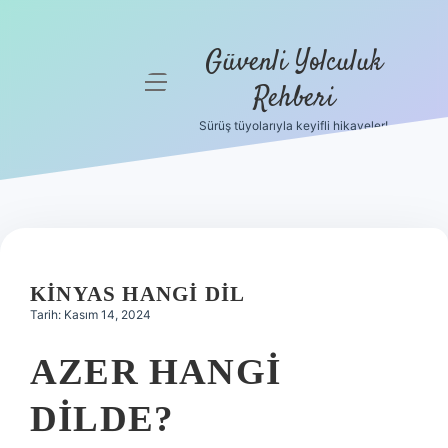
Güvenli Yolculuk
menüyü
Rehberi
aç
Sürüş tüyolarıyla keyifli hikayeler!
Anasayfa
Gizlilik
Politikası
Yasal Uyarı
KINYAS HANGI DIL
Hakkımızda
Tarih: Kasım 14, 2024
AZER HANGI
DILDE?