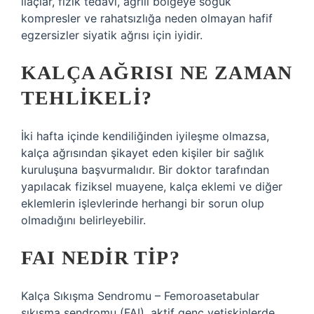
ilaçlar, fizik tedavi, ağrılı bölgeye soğuk
kompresler ve rahatsızlığa neden olmayan hafif
egzersizler siyatik ağrısı için iyidir.
KALÇA AĞRISI NE ZAMAN
TEHLIKELI?
İki hafta içinde kendiliğinden iyileşme olmazsa,
kalça ağrısından şikayet eden kişiler bir sağlık
kuruluşuna başvurmalıdır. Bir doktor tarafından
yapılacak fiziksel muayene, kalça eklemi ve diğer
eklemlerin işlevlerinde herhangi bir sorun olup
olmadığını belirleyebilir.
FAI NEDIR TIP?
Kalça Sıkışma Sendromu – Femoroasetabular
sıkışma sendromu (FAI), aktif genç yetişkinlerde