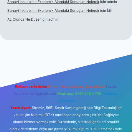
Sanayi Inkılabının Ekonomik Alandaki Sonuçları Nelerdir
için
admin
Sanayi Inkılabının Ekonomik Alandaki Sonuçları Nelerdir
için
İdil
Aç Olunca Ne Düşer
için
admin
esi
tulipbetgiris.org
Reklam ve İletişim:
E-mail:
backlinkpaneli@gmail.com
Teams:
forumhizmeti@gmail.com
Whatsapp: 0262 606 0 726
Telegram:
@karabul
Yasal Uyarı:
Sitemiz, 5651 Sayılı Kanun gereğince Bilgi Teknolojileri
ve İletişim Kurumu (BTK) tarafından onaylanmış bir Yer Sağlayıcı
olarak hizmet vermektedir. Bu nedenle, sitedeki içerikleri proaktif
olarak denetleme veya araştırma yükümlülüğümüz bulunmamaktadır.