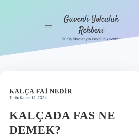
Güvenli Yolculuk
menüyü
Rehberi
aç
Sürüş tüyolarıyla keyifli hikayeler!
Anasayfa
Gizlilik
Politikası
Yasal Uyarı
KALÇA FAI NEDIR
Hakkımızda
Tarih: Kasım 14, 2024
KALÇADA FAS NE
DEMEK?