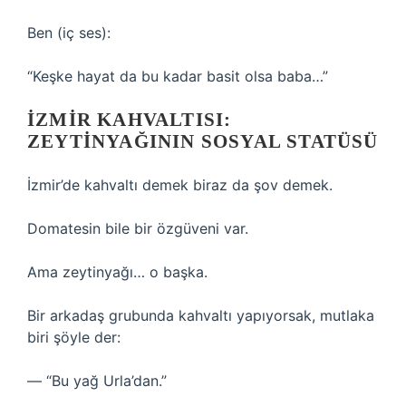
Ben (iç ses):
“Keşke hayat da bu kadar basit olsa baba…”
İZMIR KAHVALTISI:
ZEYTINYAĞININ SOSYAL STATÜSÜ
İzmir’de kahvaltı demek biraz da şov demek.
Domatesin bile bir özgüveni var.
Ama zeytinyağı… o başka.
Bir arkadaş grubunda kahvaltı yapıyorsak, mutlaka
biri şöyle der:
— “Bu yağ Urla’dan.”