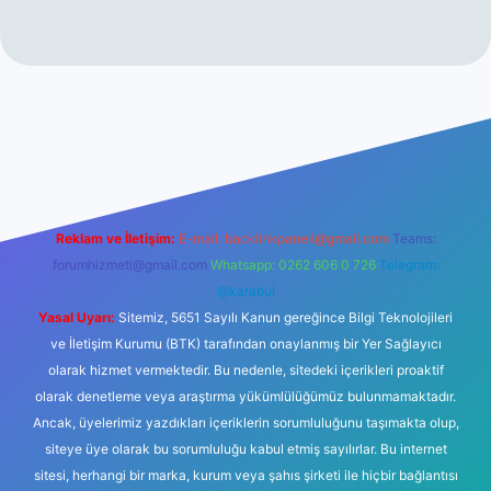
ipbetgiris.org
Reklam ve İletişim:
E-mail:
backlinkpaneli@gmail.com
Teams:
forumhizmeti@gmail.com
Whatsapp: 0262 606 0 726
Telegram:
@karabul
Yasal Uyarı:
Sitemiz, 5651 Sayılı Kanun gereğince Bilgi Teknolojileri
ve İletişim Kurumu (BTK) tarafından onaylanmış bir Yer Sağlayıcı
olarak hizmet vermektedir. Bu nedenle, sitedeki içerikleri proaktif
olarak denetleme veya araştırma yükümlülüğümüz bulunmamaktadır.
Ancak, üyelerimiz yazdıkları içeriklerin sorumluluğunu taşımakta olup,
siteye üye olarak bu sorumluluğu kabul etmiş sayılırlar. Bu internet
sitesi, herhangi bir marka, kurum veya şahıs şirketi ile hiçbir bağlantısı