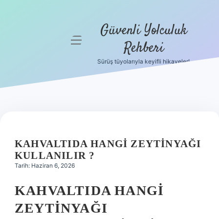
Güvenli Yolculuk
menüyü
Rehberi
aç
Sürüş tüyolarıyla keyifli hikayeler!
Anasayfa
Gizlilik
Politikası
Yasal Uyarı
KAHVALTIDA HANGI ZEYTINYAĞI
Hakkımızda
KULLANILIR ?
Tarih: Haziran 6, 2026
KAHVALTIDA HANGI
ZEYTINYAĞI