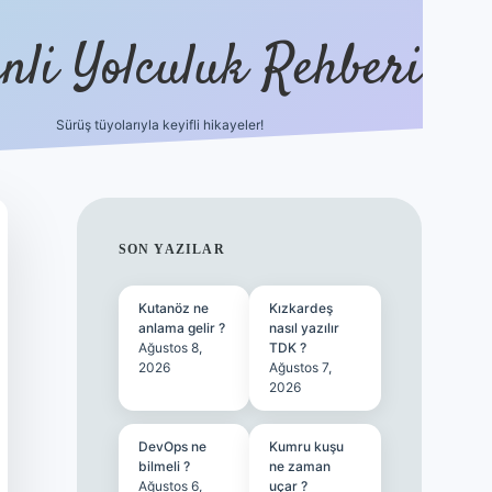
nli Yolculuk Rehberi
Sürüş tüyolarıyla keyifli hikayeler!
grandoperabet resmi si
SIDEBAR
SON YAZILAR
Kutanöz ne
Kızkardeş
anlama gelir ?
nasıl yazılır
Ağustos 8,
TDK ?
2026
Ağustos 7,
2026
DevOps ne
Kumru kuşu
bilmeli ?
ne zaman
Ağustos 6,
uçar ?