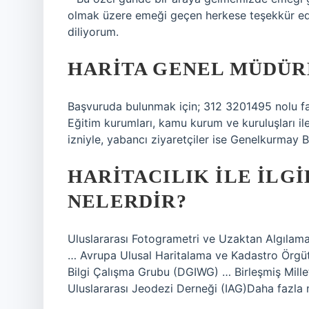
olmak üzere emeği geçen herkese teşekkür ediy
diliyorum.
HARITA GENEL MÜDÜRL
Başvuruda bulunmak için; 312 3201495 nolu fak
Eğitim kurumları, kamu kurum ve kuruluşları il
izniyle, yabancı ziyaretçiler ise Genelkurmay Ba
HARITACILIK ILE ILG
NELERDIR?
Uluslararası Fotogrametri ve Uzaktan Algılama B
… Avrupa Ulusal Haritalama ve Kadastro Örg
Bilgi Çalışma Grubu (DGIWG) … Birleşmiş Mil
Uluslararası Jeodezi Derneği (IAG)Daha fazla