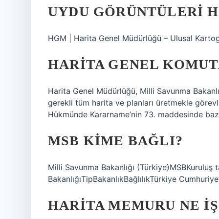
UYDU GÖRÜNTÜLERI H
HGM | Harita Genel Müdürlüğü – Ulusal Karto
HARITA GENEL KOMUT
Harita Genel Müdürlüğü, Milli Savunma Bakanlığ
gerekli tüm harita ve planları üretmekle görevl
Hükmünde Kararname’nin 73. maddesinde bazı
MSB KIME BAĞLI?
Milli Savunma Bakanlığı (Türkiye)MSBKuruluş 
BakanlığıTipBakanlıkBağlılıkTürkiye Cumhuriye
HARITA MEMURU NE IŞ