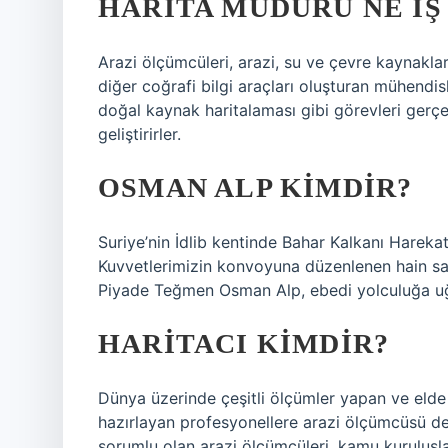
HARITA MÜDÜRÜ NE IŞ
Arazi ölçümcüleri, arazi, su ve çevre kaynaklar
diğer coğrafi bilgi araçları oluşturan mühendis
doğal kaynak haritalaması gibi görevleri gerçek
geliştirirler.
OSMAN ALP KIMDIR?
Suriye’nin İdlib kentinde Bahar Kalkanı Hareka
Kuvvetlerimizin konvoyuna düzenlenen hain sal
Piyade Teğmen Osman Alp, ebedi yolculuğa uğ
HARITACI KIMDIR?
Dünya üzerinde çeşitli ölçümler yapan ve elde 
hazırlayan profesyonellere arazi ölçümcüsü d
sorumlu olan arazi ölçümcüleri, kamu kuruluşla