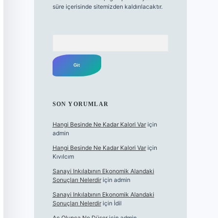
süre içerisinde sitemizden kaldırılacaktır.
Arama
SON YORUMLAR
Hangi Besinde Ne Kadar Kalori Var
için
admin
Hangi Besinde Ne Kadar Kalori Var
için
Kıvılcım
Sanayi Inkılabının Ekonomik Alandaki
Sonuçları Nelerdir
için
admin
Sanayi Inkılabının Ekonomik Alandaki
Sonuçları Nelerdir
için
İdil
Aç Olunca Ne Düşer
için
admin