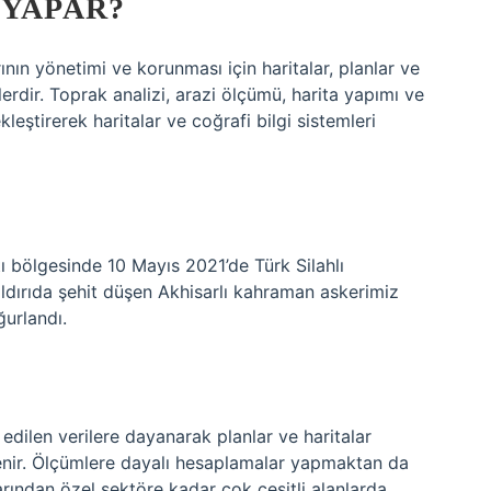
 YAPAR?
ının yönetimi ve korunması için haritalar, planlar ve
lerdir. Toprak analizi, arazi ölçümü, harita yapımı ve
leştirerek haritalar ve coğrafi bilgi sistemleri
tı bölgesinde 10 Mayıs 2021’de Türk Silahlı
dırıda şehit düşen Akhisarlı kahraman askerimiz
urlandı.
edilen verilere dayanarak planlar ve haritalar
enir. Ölçümlere dayalı hesaplamalar yapmaktan da
rından özel sektöre kadar çok çeşitli alanlarda