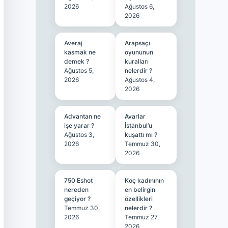
2026
Ağustos 6,
2026
Averaj
Arapsaçı
kasmak ne
oyununun
demek ?
kuralları
Ağustos 5,
nelerdir ?
2026
Ağustos 4,
2026
Advantan ne
Avarlar
işe yarar ?
İstanbul’u
Ağustos 3,
kuşattı mı ?
2026
Temmuz 30,
2026
750 Eshot
Koç kadınının
nereden
en belirgin
geçiyor ?
özellikleri
Temmuz 30,
nelerdir ?
2026
Temmuz 27,
2026