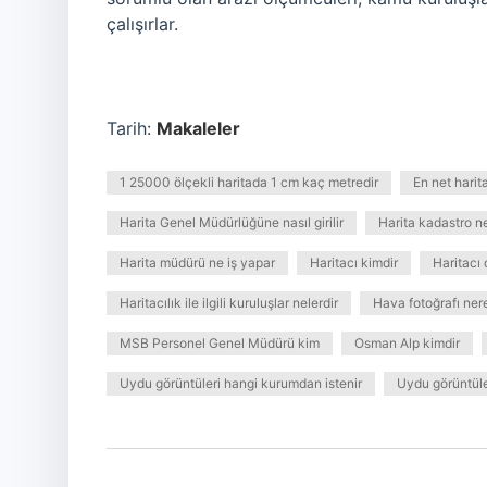
çalışırlar.
Tarih:
Makaleler
1 25000 ölçekli haritada 1 cm kaç metredir
En net harit
Harita Genel Müdürlüğüne nasıl girilir
Harita kadastro n
Harita müdürü ne iş yapar
Haritacı kimdir
Haritacı
Haritacılık ile ilgili kuruluşlar nelerdir
Hava fotoğrafı ner
MSB Personel Genel Müdürü kim
Osman Alp kimdir
Uydu görüntüleri hangi kurumdan istenir
Uydu görüntüler