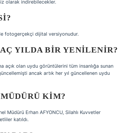
z olarak indirebilecekler.
SI?
 fotogerçekçi dijital versiyonudur.
Ç YILDA BIR YENILENIR?
a açık olan uydu görüntülerini tüm insanlığa sunan
üncellemişti ancak artık her yıl güncellenen uydu
 MÜDÜRÜ KIM?
enel Müdürü Erhan AFYONCU, Silahlı Kuvvetler
liler katıldı.