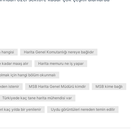
a hangisi
Harita Genel Komutanlığı nereye bağlıdır
e kadar maaş alır
Harita memuru ne iş yapar
 olmak için hangi bölüm okunmalı
eden istenir
MSB Harita Genel Müdürü kimdir
MSB kime bağlı
Türkiyede kaç tane harita mühendisi var
i kaç yılda bir yenilenir
Uydu görüntüleri nereden temin edilir