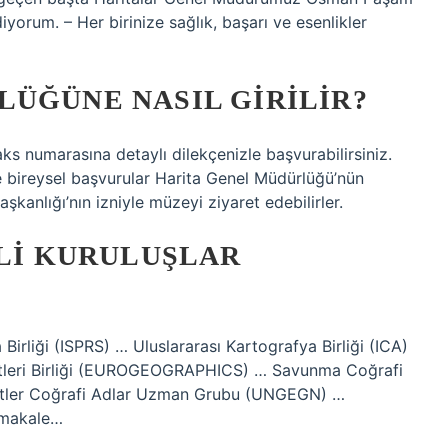
orum. – Her birinize sağlık, başarı ve esenlikler
ÜĞÜNE NASIL GIRILIR?
s numarasına detaylı dilekçenizle başvurabilirsiniz.
e bireysel başvurular Harita Genel Müdürlüğü’nün
şkanlığı’nın izniyle müzeyi ziyaret edebilirler.
ILI KURULUŞLAR
irliği (ISPRS) … Uluslararası Kartografya Birliği (ICA)
ütleri Birliği (EUROGEOGRAPHICS) … Savunma Coğrafi
letler Coğrafi Adlar Uzman Grubu (UNGEGN) …
 makale…