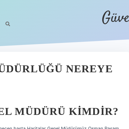
Güve
MÜDÜRLÜĞÜ NEREYE
EL MÜDÜRÜ KIMDIR?
 geçen başta Haritalar Genel Müdürümüz Osman Paşam