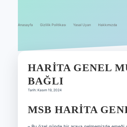
Anasayfa
Gizlilik Politikası
Yasal Uyarı
Hakkımızda
HARITA GENEL 
BAĞLI
Tarih: Kasım 19, 2024
MSB HARITA GEN
– Bu özel günde bir araya gelmemizde emeği