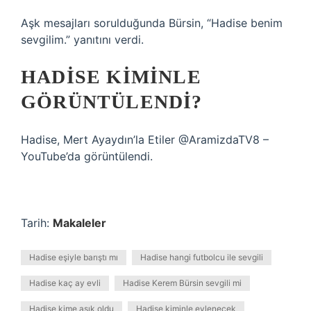
Aşk mesajları sorulduğunda Bürsin, “Hadise benim
sevgilim.” yanıtını verdi.
HADISE KIMINLE
GÖRÜNTÜLENDI?
Hadise, Mert Ayaydın’la Etiler @AramizdaTV8 –
YouTube’da görüntülendi.
Tarih:
Makaleler
Hadise eşiyle barıştı mı
Hadise hangi futbolcu ile sevgili
Hadise kaç ay evli
Hadise Kerem Bürsin sevgili mi
Hadise kime aşık oldu
Hadise kiminle evlenecek