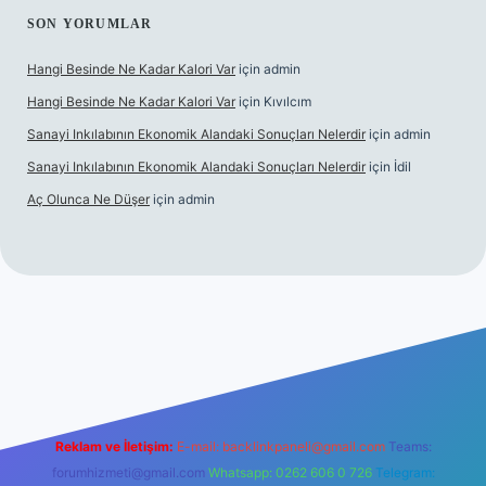
SON YORUMLAR
Hangi Besinde Ne Kadar Kalori Var
için
admin
Hangi Besinde Ne Kadar Kalori Var
için
Kıvılcım
Sanayi Inkılabının Ekonomik Alandaki Sonuçları Nelerdir
için
admin
Sanayi Inkılabının Ekonomik Alandaki Sonuçları Nelerdir
için
İdil
Aç Olunca Ne Düşer
için
admin
 sitesi
tulipbetgiris.org
Reklam ve İletişim:
E-mail:
backlinkpaneli@gmail.com
Teams:
forumhizmeti@gmail.com
Whatsapp: 0262 606 0 726
Telegram: