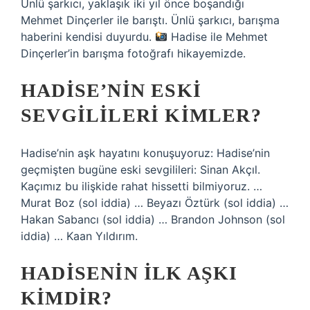
Ünlü şarkıcı, yaklaşık iki yıl önce boşandığı
Mehmet Dinçerler ile barıştı. Ünlü şarkıcı, barışma
haberini kendisi duyurdu.
Hadise ile Mehmet
Dinçerler’in barışma fotoğrafı hikayemizde.
HADISE’NIN ESKI
SEVGILILERI KIMLER?
Hadise’nin aşk hayatını konuşuyoruz: Hadise’nin
geçmişten bugüne eski sevgilileri: Sinan Akçıl.
Kaçımız bu ilişkide rahat hissetti bilmiyoruz. …
Murat Boz (sol iddia) … Beyazı Öztürk (sol iddia) …
Hakan Sabancı (sol iddia) … Brandon Johnson (sol
iddia) … Kaan Yıldırım.
HADISENIN ILK AŞKI
KIMDIR?