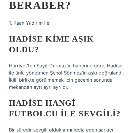
BERABER?
1. Kaan Yıldırım ile
HADISE KIME AŞIK
OLDU?
Hürriyet’ten Sayit Durmaz’ın haberine göre; Hadise
ile ünlü yönetmen Şenol Sönmez’in aşkı doğrulandı.
İkili, birlikte görülmemek için gecenin sonunda
mekandan ayrı ayrı ayrıldı.
HADISE HANGI
FUTBOLCU ILE SEVGILI?
Bir süredir sevgili olduklarını iddia eden şarkıcı