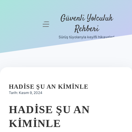
Güvenli Yolculuk
menüyü
Rehberi
aç
Sürüş tüyolarıyla keyifli hikayeler!
Anasayfa
Gizlilik
Politikası
Yasal Uyarı
HADISE ŞU AN KIMINLE
Hakkımızda
Tarih: Kasım 9, 2024
HADISE ŞU AN
KIMINLE