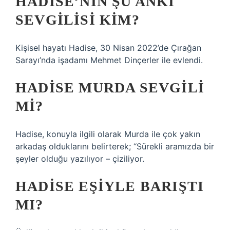
HADISE’NIN ŞU ANKI
SEVGILISI KIM?
Kişisel hayatı Hadise, 30 Nisan 2022’de Çırağan
Sarayı’nda işadamı Mehmet Dinçerler ile evlendi.
HADISE MURDA SEVGILI
MI?
Hadise, konuyla ilgili olarak Murda ile çok yakın
arkadaş olduklarını belirterek; “Sürekli aramızda bir
şeyler olduğu yazılıyor – çiziliyor.
HADISE EŞIYLE BARIŞTI
MI?