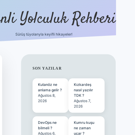
nli Yolculuk Rehberi
Sürüş tüyolarıyla keyifli hikayeler!
grandoperabet resmi si
SIDEBAR
SON YAZILAR
Kutanöz ne
Kızkardeş
anlama gelir ?
nasıl yazılır
Ağustos 8,
TDK ?
2026
Ağustos 7,
2026
DevOps ne
Kumru kuşu
bilmeli ?
ne zaman
Ağustos 6,
uçar ?