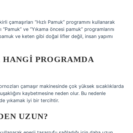
 kirli çamaşırları “Hızlı Pamuk” programını kullanarak
ları “Pamuk” ve “Yıkama öncesi pamuk” programlarını
 pamuk ve keten gibi doğal lifler değil, insan yapımı
R HANGI PROGRAMDA
ornozları çamaşır makinesinde çok yüksek sıcaklıklarda
uşaklığını kaybetmesine neden olur. Bu nedenle
 yıkamak iyi bir tercihtir.
DEN UZUN?
lanarak enerji tasarrufu sağladığı için daha uzun