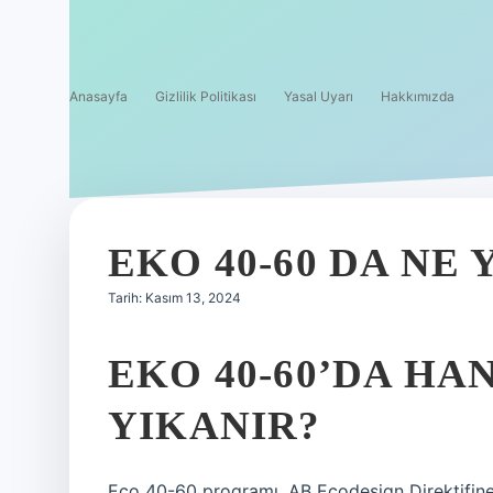
Anasayfa
Gizlilik Politikası
Yasal Uyarı
Hakkımızda
EKO 40-60 DA NE 
Tarih: Kasım 13, 2024
EKO 40-60’DA H
YIKANIR?
Eco 40-60 programı, AB Ecodesign Direktifine 