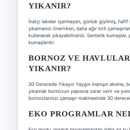
YIKANIR?
İnatçı lekeler içermeyen, günlük giyilmiş, hafif
yıkamanızı önerirken, daha ağır kirli çamaşır
kullanarak yıkayabilirsiniz. Sentetik kumaşlar,
kumaşlardır.
BORNOZ VE HAVLULA
YIKANIR?
30 Derecede Yıkayın Yaygın inanışın aksine, b
yıkamak bornozun yapısına zarar verir ve yum
bornozlarınızı çamaşır makinesinde 30 derecede
EKO PROGRAMLAR NE
Eco modu, normal programlardan daha az su kul