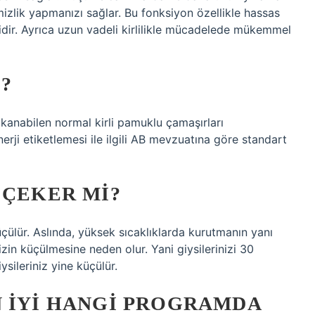
zlik yapmanızı sağlar. Bu fonksiyon özellikle hassas
idir. Ayrıca uzun vadeli kirlilikle mücadelede mükemmel
?
nabilen normal kirli pamuklu çamaşırları
erji etiketlemesi ile ilgili AB mevzuatına göre standart
 ÇEKER MI?
üçülür. Aslında, yüksek sıcaklıklarda kurutmanın yanı
izin küçülmesine neden olur. Yani giysilerinizi 30
sileriniz yine küçülür.
N IYI HANGI PROGRAMDA