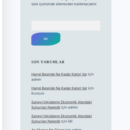
süre içerisinde sitemizden kaldırılacaktır.
Arama
SON YORUMLAR
Hangi Besinde Ne Kadar Kalori Var
için
admin
Hangi Besinde Ne Kadar Kalori Var
için
Kıvılcım
Sanayi Inkılabının Ekonomik Alandaki
Sonuçları Nelerdir
için
admin
Sanayi Inkılabının Ekonomik Alandaki
Sonuçları Nelerdir
için
İdil
Aç Olunca Ne Düşer
için
admin