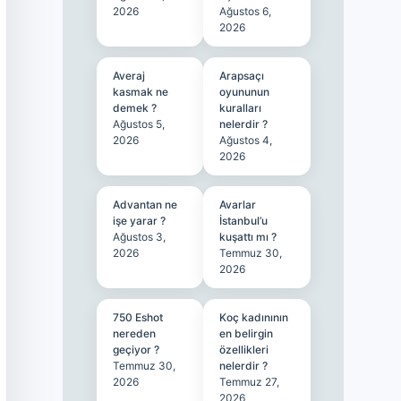
2026
Ağustos 6,
2026
Averaj
Arapsaçı
kasmak ne
oyununun
demek ?
kuralları
Ağustos 5,
nelerdir ?
2026
Ağustos 4,
2026
Advantan ne
Avarlar
işe yarar ?
İstanbul’u
Ağustos 3,
kuşattı mı ?
2026
Temmuz 30,
2026
750 Eshot
Koç kadınının
nereden
en belirgin
geçiyor ?
özellikleri
Temmuz 30,
nelerdir ?
2026
Temmuz 27,
2026