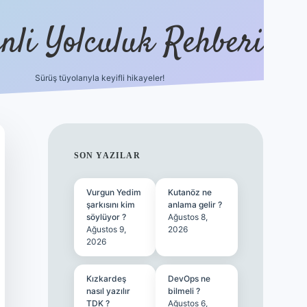
nli Yolculuk Rehberi
Sürüş tüyolarıyla keyifli hikayeler!
grandoperabet resmi sit
SIDEBAR
SON YAZILAR
Vurgun Yedim
Kutanöz ne
şarkısını kim
anlama gelir ?
söylüyor ?
Ağustos 8,
Ağustos 9,
2026
2026
Kızkardeş
DevOps ne
nasıl yazılır
bilmeli ?
TDK ?
Ağustos 6,