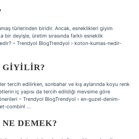
?
aş türlerinden biridir. Ancak, esneklikleri giyim
a bir deyişle, üretim sırasında farklı esneklik
 nedir? – Trendyol BlogTrendyol › koton-kumas-nedir-
GIYILIR?
ler tercih edilirken, sonbahar ve kış aylarında koyu renk
tlerin iç yapısı da tercih edildiği mevsime göre
nerileri – Trendyol BlogTrendyol › en-guzel-denim-
ket-combinl …
 NE DEMEK?