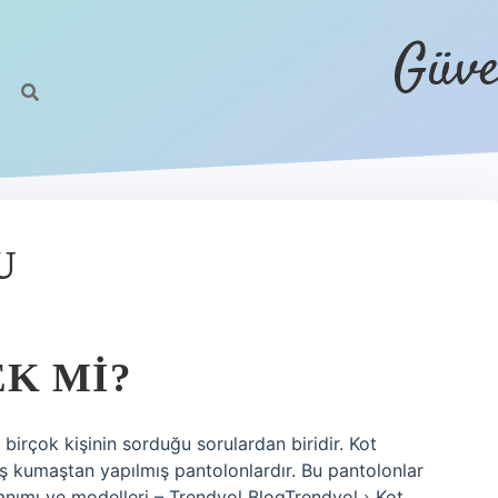
Güve
U
K MI?
irçok kişinin sorduğu sorulardan biridir. Kot
mış kumaştan yapılmış pantolonlardır. Bu pantolonlar
tanımı ve modelleri – Trendyol BlogTrendyol › Kot