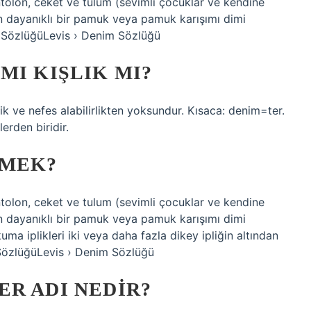
tolon, ceket ve tulum (sevimli çocuklar ve kendine
an dayanıklı bir pamuk veya pamuk karışımı dimi
m SözlüğüLevis › Denim Sözlüğü
MI KIŞLIK MI?
ik ve nefes alabilirlikten yoksundur. Kısaca: denim=ter.
rden biridir.
EMEK?
tolon, ceket ve tulum (sevimli çocuklar ve kendine
an dayanıklı bir pamuk veya pamuk karışımı dimi
 iplikleri iki veya daha fazla dikey ipliğin altından
m SözlüğüLevis › Denim Sözlüğü
R ADI NEDIR?