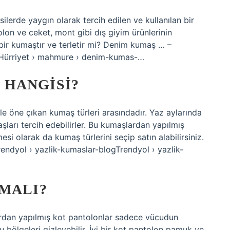
lerde yaygın olarak tercih edilen ve kullanılan bir
on ve ceket, mont gibi dış giyim ürünlerinin
 bir kumaştır ve terletir mi? Denim kumaş … –
Hürriyet › mahmure › denim-kumas-…
HANGISI?
yle öne çıkan kumaş türleri arasındadır. Yaz aylarında
ları tercih edebilirler. Bu kumaşlardan yapılmış
esi olarak da kumaş türlerini seçip satın alabilirsiniz.
rendyol › yazlik-kumaslar-blogTrendyol › yazlik-
MALI?
dan yapılmış kot pantolonlar sadece vücudun
u bölgeleri gizleyebilir. İyi bir kot pantolon pamuk ve