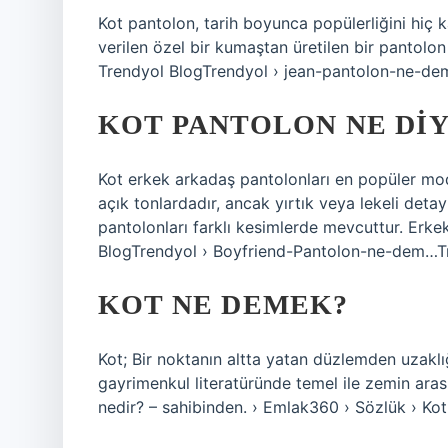
Kot pantolon, tarih boyunca popülerliğini hiç
verilen özel bir kumaştan üretilen bir pantolon
Trendyol BlogTrendyol › jean-pantolon-ne-de
KOT PANTOLON NE DI
Kot erkek arkadaş pantolonları en popüler mode
açık tonlardadır, ancak yırtık veya lekeli deta
pantolonları farklı kesimlerde mevcuttur. Erke
BlogTrendyol › Boyfriend-Pantolon-ne-dem…T
KOT NE DEMEK?
Kot; Bir noktanın altta yatan düzlemden uzaklığ
gayrimenkul literatüründe temel ile zemin arasın
nedir? – sahibinden. › Emlak360 › Sözlük › Ko