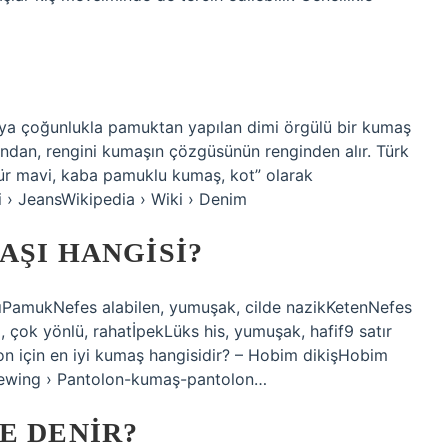
ya çoğunlukla pamuktan yapılan dimi örgülü bir kumaş
ndan, rengini kumaşın çözgüsünün renginden alır. Türk
r tür mavi, kaba pamuklu kumaş, kot” olarak
i › JeansWikipedia › Wiki › Denim
AŞI HANGISI?
rıPamukNefes alabilen, yumuşak, cilde nazikKetenNefes
ı, çok yönlü, rahatİpekLüks his, yumuşak, hafif9 satır
 için en iyi kumaş hangisidir? – Hobim dikişHobim
ewing › Pantolon-kumaş-pantolon…
E DENIR?