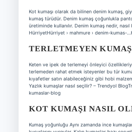
Kot kumaşı olarak da bilinen denim kumaş, giysi
kumaş türüdür. Denim kumaş çoğunlukla pantol
üretiminde kullanılır. Denim kumaş nedir, nasıl
HürriyetHürriyet › mahmure › denim-kumas-…
TERLETMEYEN KUMAŞ 
Keten ve ipek de terlemeyi önleyici özellikleri
terlemeden rahat etmek isteyenler bu tür kumaş
kıyafetler satın alabileceğiniz gibi hobi malzem
Yazlık kumaşlar nasıl seçilir? – Trendyol BlogT
kumaslar-blog
KOT KUMAŞI NASIL OL
Kumaş yoğunluğu Aynı zamanda ince kumaşlar
kusurlarını vurgular. Kalın kumaşlar bazı sorunl