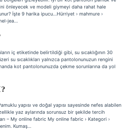
sini önleyecek ve modeli giymeyi daha rahat hale
unur? İşte 9 harika ipucu…Hürriyet › mahmure ›
el-jea…
?
n iç etiketinde belirtildiği gibi, su sıcaklığının 30
eri su sıcaklıkları yalnızca pantolonunuzun rengini
manda kot pantolonunuzda çekme sorunlarına da yol
I?
Pamuklu yapısı ve doğal yapısı sayesinde nefes alabilen
llikle yaz aylarında sorunsuz bir şekilde tercih
arı – My online fabric My online fabric › Kategori ›
 Denim. Kumaş…