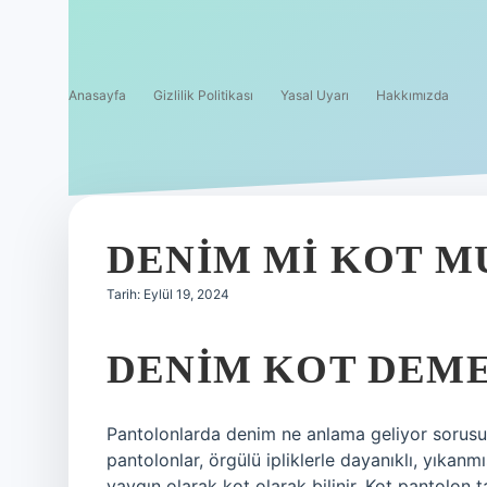
Anasayfa
Gizlilik Politikası
Yasal Uyarı
Hakkımızda
DENIM MI KOT M
Tarih: Eylül 19, 2024
DENIM KOT DEME
Pantolonlarda denim ne anlama geliyor sorusu b
pantolonlar, örgülü ipliklerle dayanıklı, yıkan
yaygın olarak kot olarak bilinir. Kot pantolon 