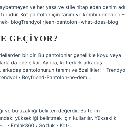
 kaybetmeyen ve her yaşa ve stile hitap eden denim adı
 türüdür. Kot pantolon için tanım ve kombin önerileri –
mek- blogTrendyol ›jean-pantolon -what-does-blog
YE GEÇIYOR?
llerden biridir. Bu pantolonlar genellikle koyu veya
ylarla da öne çıkar. Ayrıca, kot erkek arkadaş
k arkadaş pantolonunun tanımı ve özellikleri – Trendyol
rendyol › Boyfriend-Pantolon-ne-dem…
ı ve bu uzaklığı belirten değerdir. Bu terim
daki yüksekliği belirtmek için kullanılır. Yükseklik
t-… › Emlak360 › Sozluk › Kot-…