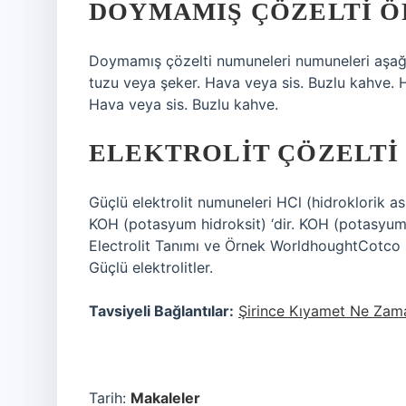
DOYMAMIŞ ÇÖZELTI Ö
Doymamış çözelti numuneleri numuneleri aşağıd
tuzu veya şeker. Hava veya sis. Buzlu kahve. 
Hava veya sis. Buzlu kahve.
ELEKTROLIT ÇÖZELTI
Güçlü elektrolit numuneleri HCl (hidroklorik a
KOH (potasyum hidroksit) ‘dir. KOH (potasyum h
Electrolit Tanımı ve Örnek WorldhoughtCotco ›S
Güçlü elektrolitler.
Tavsiyeli Bağlantılar:
Şirince Kıyamet Ne Zam
Tarih:
Makaleler