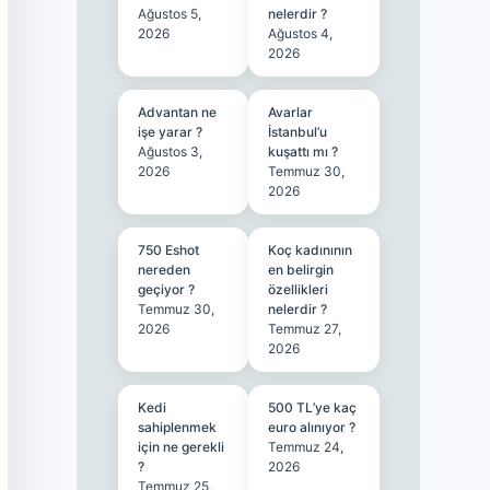
Ağustos 5,
nelerdir ?
2026
Ağustos 4,
2026
Advantan ne
Avarlar
işe yarar ?
İstanbul’u
Ağustos 3,
kuşattı mı ?
2026
Temmuz 30,
2026
750 Eshot
Koç kadınının
nereden
en belirgin
geçiyor ?
özellikleri
Temmuz 30,
nelerdir ?
2026
Temmuz 27,
2026
Kedi
500 TL’ye kaç
sahiplenmek
euro alınıyor ?
için ne gerekli
Temmuz 24,
?
2026
Temmuz 25,