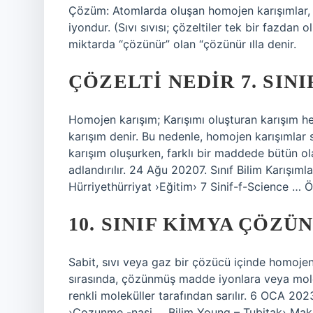
Çözüm: Atomlarda oluşan homojen karışımlar, 
iyondur. (Sıvı sıvısı; çözeltiler tek bir fazdan
miktarda “çözünür” olan “çözünür ılla denir.
ÇÖZELTI NEDIR 7. SINI
Homojen karışım; Karışımı oluşturan karışım her
karışım denir. Bu nedenle, homojen karışımlar
karışım oluşurken, farklı bir maddede bütün o
adlandırılır. 24 Ağu 20207. Sınıf Bilim Karışım
Hürriyethürriyat ›Eğitim› 7 Sinif-f-Science … 
10. SINIF KIMYA ÇÖZÜ
Sabit, sıvı veya gaz bir çözücü içinde homojen 
sırasında, çözünmüş madde iyonlara veya molek
renkli moleküller tarafından sarılır. 6 OCA 202
›Cozunme -nasi … Bilim Young – Tubitak› Ma