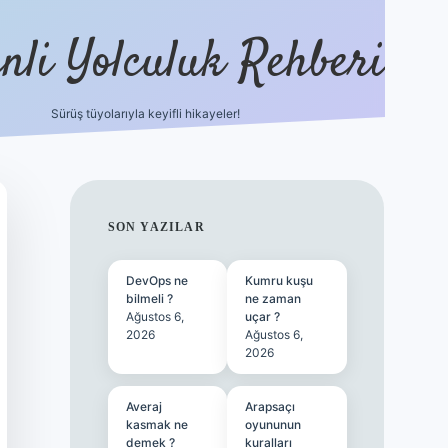
nli Yolculuk Rehberi
Sürüş tüyolarıyla keyifli hikayeler!
grandoperabet resmi 
SIDEBAR
SON YAZILAR
DevOps ne
Kumru kuşu
bilmeli ?
ne zaman
Ağustos 6,
uçar ?
2026
Ağustos 6,
2026
Averaj
Arapsaçı
kasmak ne
oyununun
demek ?
kuralları