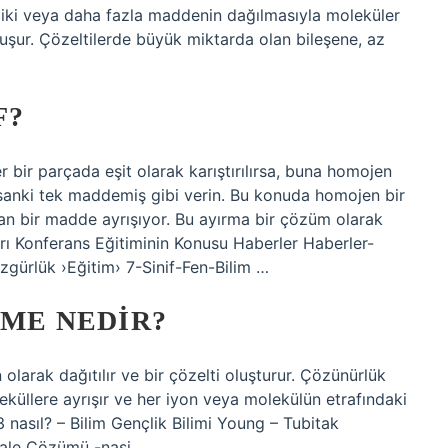
iki veya daha fazla maddenin dağılmasıyla moleküler
 oluşur. Çözeltilerde büyük miktarda olan bileşene, az
F?
 bir parçada eşit olarak karıştırılırsa, buna homojen
 sanki tek maddemiş gibi verin. Bu konuda homojen bir
lan bir madde ayrışıyor. Bu ayırma bir çözüm olarak
ları Konferans Eğitiminin Konusu Haberler Haberler-
Özgürlük ›Eğitim› 7-Sinif-Fen-Bilim …
NME NEDIR?
olarak dağıtılır ve bir çözelti oluşturur. Çözünürlük
üllere ayrışır ve her iyon veya molekülün etrafındaki
3 nasıl? – Bilim Gençlik Bilimi Young – Tubitak
kale Çözümü -nasi …