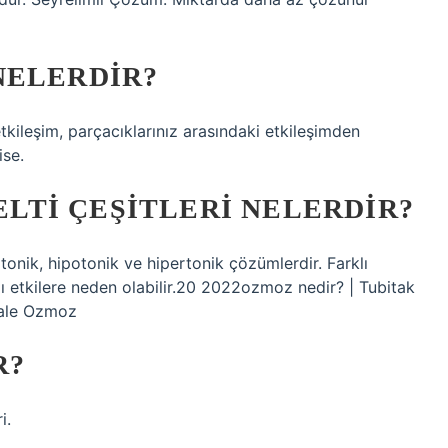
NELERDIR?
kileşim, parçacıklarınız arasındaki etkileşimden
ise.
ZELTI ÇEŞITLERI NELERDIR?
otonik, hipotonik ve hipertonik çözümlerdir. Farklı
lı etkilere neden olabilir.20 2022ozmoz nedir? | Tubitak
kale Ozmoz
R?
i.