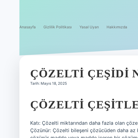
Anasayfa
Gizlilik Politikası
Yasal Uyarı
Hakkımızda
ÇÖZELTI ÇEŞIDI 
Tarih: Mayıs 18, 2025
ÇÖZELTI ÇEŞITL
Katı: Çözelti miktarından daha fazla olan çözelti
Çözünür: Çözelti bileşeni çözücüden daha az
çözünür madde veya madde içeren bir çözümd