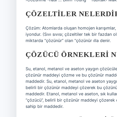
ÇÖZELTILER NELERDI
Çözüm: Atomlarda oluşan homojen karışımlar, 
iyondur. (Sıvı sıvısı; çözeltiler tek bir fazdan
miktarda “çözünür” olan “çözünür ılla denir.
ÇÖZÜCÜ ÖRNEKLERI N
Su, etanol, metanol ve aseton yaygın çözücülerin
çözünür maddeyi çözme ve bu çözünür madde i
maddedir. Su, etanol, metanol ve aseton yaygın
belirli bir çözünür maddeyi çözerek bu çözün
maddedir. Etanol, metanol ve aseton, sık kullan
“çözücü”, belirli bir çözünür maddeyi çözere
sahip bir maddedir.