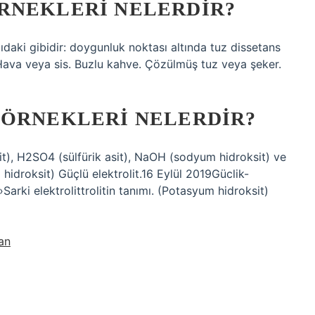
RNEKLERI NELERDIR?
aki gibidir: doygunluk noktası altında tuz dissetans
Hava veya sis. Buzlu kahve. Çözülmüş tuz veya şeker.
 ÖRNEKLERI NELERDIR?
sit), H2SO4 (sülfürik asit), NaOH (sodyum hidroksit) ve
idroksit) Güçlü elektrolit.16 Eylül 2019Güclik-
arki elektrolittrolitin tanımı. (Potasyum hidroksit)
an