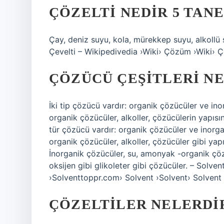
ÇÖZELTI NEDIR 5 TAN
Çay, deniz suyu, kola, mürekkep suyu, alkollü s
Çevelti – Wikipedivedia ›Wiki› Çözüm ›Wiki›
ÇÖZÜCÜ ÇEŞITLERI N
İki tip çözücü vardır: organik çözücüler ve in
organik çözücüler, alkoller, çözücülerin yapısın
tür çözücü vardır: organik çözücüler ve inorga
organik çözücüler, alkoller, çözücüler gibi yapı
İnorganik çözücüler, su, amonyak -organik çözü
oksijen gibi glikoleter gibi çözücüler. – Solvent
›Solventtoppr.com› Solvent ›Solvent› Solvent
ÇÖZELTILER NELERDI