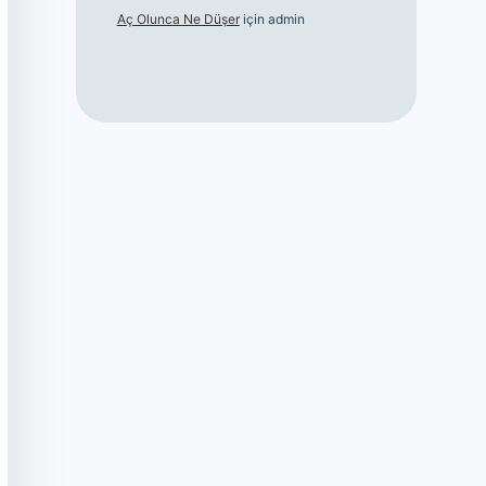
Aç Olunca Ne Düşer
için
admin