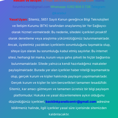
Reklam ve İletişim:
E-mail:
backlinkpaneli@gmail.com
Teams:
forumhizmeti@gmail.com
Whatsapp: 0262 606 0 726
Telegram:
@karabul
Yasal Uyarı:
Sitemiz, 5651 Sayılı Kanun gereğince Bilgi Teknolojileri
ve İletişim Kurumu (BTK) tarafından onaylanmış bir Yer Sağlayıcı
olarak hizmet vermektedir. Bu nedenle, sitedeki içerikleri proaktif
olarak denetleme veya araştırma yükümlülüğümüz bulunmamaktadır.
Ancak, üyelerimiz yazdıkları içeriklerin sorumluluğunu taşımakta olup,
siteye üye olarak bu sorumluluğu kabul etmiş sayılırlar. Bu internet
sitesi, herhangi bir marka, kurum veya şahıs şirketi ile hiçbir bağlantısı
bulunmamaktadır. Sitede yalnızca kendi hazırladığımız makaleler
paylaşılmaktadır. Burada yer alan içerikler haber niteliği taşımamakta
olup, gerçek kurum ve kişiler hakkında paylaşım yapılmamaktadır.
Gerçek kurum ve kişiler ile isim benzerlikleri tamamen tesadüfidir.
Sitemiz, kar amacı gütmeyen ve tamamen ücretsiz bir bilgi paylaşım
platformudur. Hukuka ve yasal düzenlemelere aykırı olduğunu
düşündüğünüz içerikleri,
backlinkpanelicomtr@gmail.com
adresine
bildirmeniz halinde, ilgili içerikler yasal süre içerisinde sitemizden
kaldırılacaktır.