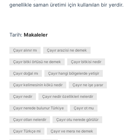
genellikle saman üretimi için kullanılan bir yerdir.
Tarih:
Makaleler
Çayır alınır mı
Çayır arazisi ne demek
Çayır bitki örtüsü ne demek
Çayır bitkisi nedir
Çayır doğal mı
Çayır hangi bölgelerde yetişir
Çayır kelimesinin kökü nedir
Çayır ne işe yarar
Çayır nedir
Çayır nedir özellikleri nelerdir
Çayır nerede bulunur Türkiye
Çayır ot mu
Çayır otları nelerdir
Çayır otu nerede görülür
Çayır Türkçe mi
Çayır ve mera ne demek