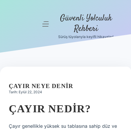
Güvenli Yolculuk
menüyü
Rehberi
aç
Sürüş tüyolarıyla keyifli hikayeler!
Anasayfa
Gizlilik
Politikası
Yasal Uyarı
ÇAYIR NEYE DENIR
Hakkımızda
Tarih: Eylül 22, 2024
ÇAYIR NEDIR?
Çayır genellikle yüksek su tablasına sahip düz ve