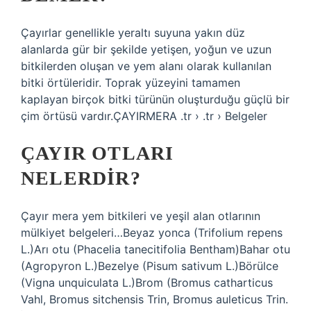
Çayırlar genellikle yeraltı suyuna yakın düz
alanlarda gür bir şekilde yetişen, yoğun ve uzun
bitkilerden oluşan ve yem alanı olarak kullanılan
bitki örtüleridir. Toprak yüzeyini tamamen
kaplayan birçok bitki türünün oluşturduğu güçlü bir
çim örtüsü vardır.ÇAYIRMERA .tr › .tr › Belgeler
ÇAYIR OTLARI
NELERDIR?
Çayır mera yem bitkileri ve yeşil alan otlarının
mülkiyet belgeleri…​Beyaz yonca (Trifolium repens
L.)Arı otu (Phacelia tanecitifolia Bentham)Bahar otu
(Agropyron L.)Bezelye (Pisum sativum L.)Börülce
(Vigna unquiculata L.)Brom (Bromus catharticus
Vahl, Bromus sitchensis Trin, Bromus auleticus Trin.