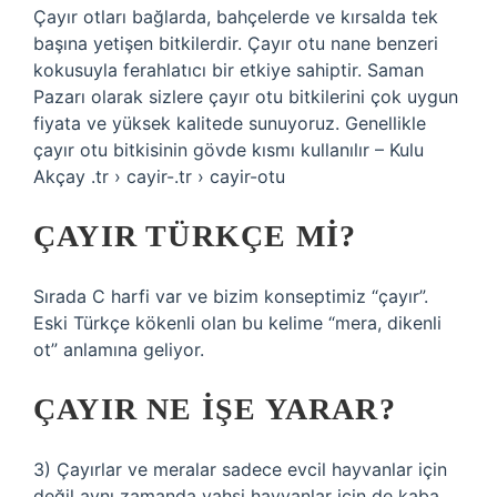
Çayır otları bağlarda, bahçelerde ve kırsalda tek
başına yetişen bitkilerdir. Çayır otu nane benzeri
kokusuyla ferahlatıcı bir etkiye sahiptir. Saman
Pazarı olarak sizlere çayır otu bitkilerini çok uygun
fiyata ve yüksek kalitede sunuyoruz. Genellikle
çayır otu bitkisinin gövde kısmı kullanılır – Kulu
Akçay .tr › cayir-.tr › cayir-otu
ÇAYIR TÜRKÇE MI?
Sırada C harfi var ve bizim konseptimiz “çayır”.
Eski Türkçe kökenli olan bu kelime “mera, dikenli
ot” anlamına geliyor.
ÇAYIR NE IŞE YARAR?
3) Çayırlar ve meralar sadece evcil hayvanlar için
değil aynı zamanda vahşi hayvanlar için de kaba