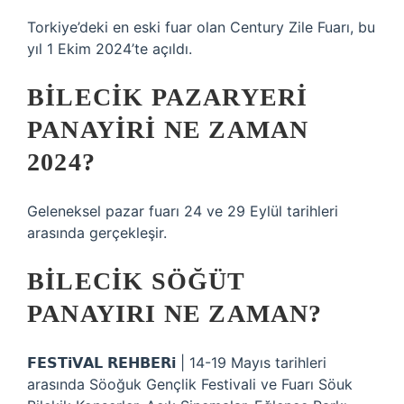
Torkiye’deki en eski fuar olan Century Zile Fuarı, bu
yıl 1 Ekim 2024’te açıldı.
BILECIK PAZARYERI
PANAYIRI NE ZAMAN
2024?
Geleneksel pazar fuarı 24 ve 29 Eylül tarihleri ​​
arasında gerçekleşir.
BILECIK SÖĞÜT
PANAYIRI NE ZAMAN?
𝗙𝗘𝗦𝗧𝗶𝗩𝗔𝗟 𝗥𝗘𝗛𝗕𝗘𝗥𝗶 | 14-19 Mayıs tarihleri ​​
arasında Söoğuk Gençlik Festivali ve Fuarı Söuk