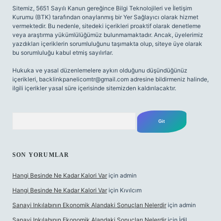
Sitemiz, 5651 Sayılı Kanun gereğince Bilgi Teknolojileri ve İletişim
Kurumu (BTK) tarafından onaylanmış bir Yer Sağlayıcı olarak hizmet
vermektedir. Bu nedenle, sitedeki içerikleri proaktif olarak denetleme
veya araştırma yükümlülüğümüz bulunmamaktadır. Ancak, üyelerimiz
yazdıkları içeriklerin sorumluluğunu taşımakta olup, siteye üye olarak
bu sorumluluğu kabul etmiş sayılırlar.
Hukuka ve yasal düzenlemelere aykırı olduğunu düşündüğünüz
içerikleri,
backlinkpanelicomtr@gmail.com
adresine bildirmeniz halinde,
ilgili içerikler yasal süre içerisinde sitemizden kaldırılacaktır.
Arama
SON YORUMLAR
Hangi Besinde Ne Kadar Kalori Var
için
admin
Hangi Besinde Ne Kadar Kalori Var
için
Kıvılcım
Sanayi Inkılabının Ekonomik Alandaki Sonuçları Nelerdir
için
admin
Sanayi Inkılabının Ekonomik Alandaki Sonuçları Nelerdir
için
İdil