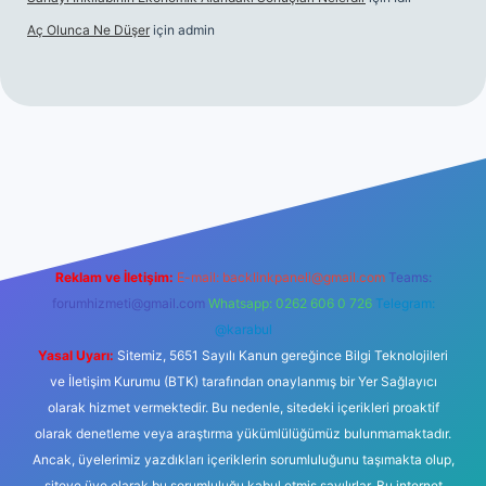
Aç Olunca Ne Düşer
için
admin
 sitesi
tulipbetgiris.org
Reklam ve İletişim:
E-mail:
backlinkpaneli@gmail.com
Teams:
forumhizmeti@gmail.com
Whatsapp: 0262 606 0 726
Telegram:
@karabul
Yasal Uyarı:
Sitemiz, 5651 Sayılı Kanun gereğince Bilgi Teknolojileri
ve İletişim Kurumu (BTK) tarafından onaylanmış bir Yer Sağlayıcı
olarak hizmet vermektedir. Bu nedenle, sitedeki içerikleri proaktif
olarak denetleme veya araştırma yükümlülüğümüz bulunmamaktadır.
Ancak, üyelerimiz yazdıkları içeriklerin sorumluluğunu taşımakta olup,
siteye üye olarak bu sorumluluğu kabul etmiş sayılırlar. Bu internet