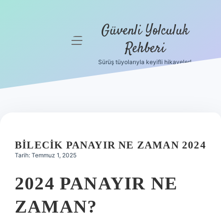
Güvenli Yolculuk
menüyü
Rehberi
aç
Sürüş tüyolarıyla keyifli hikayeler!
Anasayfa
Gizlilik
Politikası
Yasal Uyarı
BILECIK PANAYIR NE ZAMAN 2024
Hakkımızda
Tarih: Temmuz 1, 2025
2024 PANAYIR NE
ZAMAN?