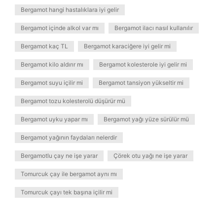
Bergamot hangi hastalıklara iyi gelir
Bergamot içinde alkol var mı
Bergamot ilacı nasıl kullanılır
Bergamot kaç TL
Bergamot karaciğere iyi gelir mi
Bergamot kilo aldırır mı
Bergamot kolesterole iyi gelir mi
Bergamot suyu içilir mi
Bergamot tansiyon yükseltir mi
Bergamot tozu kolesterolü düşürür mü
Bergamot uyku yapar mı
Bergamot yağı yüze sürülür mü
Bergamot yağının faydaları nelerdir
Bergamotlu çay ne işe yarar
Çörek otu yağı ne işe yarar
Tomurcuk çay ile bergamot aynı mı
Tomurcuk çayı tek başına içilir mi