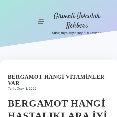
Güvenli Yolculuk
menüyü
Rehberi
aç
Sürüş tüyolarıyla keyifli hikayeler!
Anasayfa
Gizlilik
Politikası
Yasal Uyarı
BERGAMOT HANGI VITAMINLER
Hakkımızda
VAR
Tarih: Ocak 8, 2025
BERGAMOT HANGI
HASTALIKLARA IYI