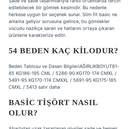
Sade ve sade tasarımlarıyla farklı ortamlarda tercih
edilebilecek bir gömlek kesimidir. Bu nedenle
herkese uygun bir seçenek sunar. Slim fit basic ne
anlama geliyor sorusuna gelince, bu gömlekler
vücudu nazikçe saran ve hatlarını ortaya çıkaran
ürünlerle karakterize edilir.
54 BEDEN KAÇ KILODUR?
Beden Tablosu ve Desen BilgileriAĞIRLIKBOYUT81-
85 KG186-195 CML / 5286-90 KG170-174 CMXL /
5491-95 KG170-174 CMXXL / 5691-95 KG175-185
CMXL / 5413 satır daha
BASIC TIŞÖRT NASIL
OLUR?
Abartıdan uzak tasarlanan giysiler sade ve hemen