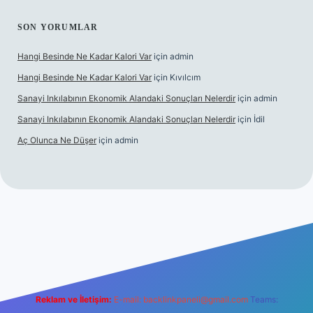
SON YORUMLAR
Hangi Besinde Ne Kadar Kalori Var
için
admin
Hangi Besinde Ne Kadar Kalori Var
için
Kıvılcım
Sanayi Inkılabının Ekonomik Alandaki Sonuçları Nelerdir
için
admin
Sanayi Inkılabının Ekonomik Alandaki Sonuçları Nelerdir
için
İdil
Aç Olunca Ne Düşer
için
admin
itesi
tulipbetgiris.org
Reklam ve İletişim:
E-mail:
backlinkpaneli@gmail.com
Teams: