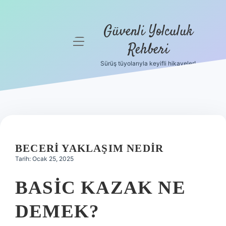
Güvenli Yolculuk
menüyü
Rehberi
aç
Sürüş tüyolarıyla keyifli hikayeler!
Anasayfa
Gizlilik
Politikası
Yasal Uyarı
BECERI YAKLAŞIM NEDIR
Hakkımızda
Tarih: Ocak 25, 2025
BASIC KAZAK NE
DEMEK?