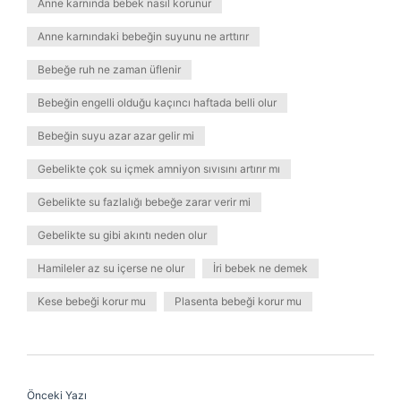
Anne karnında bebek nasıl korunur
Anne karnındaki bebeğin suyunu ne arttırır
Bebeğe ruh ne zaman üflenir
Bebeğin engelli olduğu kaçıncı haftada belli olur
Bebeğin suyu azar azar gelir mi
Gebelikte çok su içmek amniyon sıvısını artırır mı
Gebelikte su fazlalığı bebeğe zarar verir mi
Gebelikte su gibi akıntı neden olur
Hamileler az su içerse ne olur
İri bebek ne demek
Kese bebeği korur mu
Plasenta bebeği korur mu
Önceki Yazı