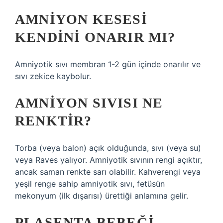
AMNIYON KESESI
KENDINI ONARIR MI?
Amniyotik sıvı membran 1-2 gün içinde onarılır ve
sıvı zekice kaybolur.
AMNIYON SIVISI NE
RENKTIR?
Torba (veya balon) açık olduğunda, sıvı (veya su)
veya Raves yalıyor. Amniyotik sıvının rengi açıktır,
ancak saman renkte sarı olabilir. Kahverengi veya
yeşil renge sahip amniyotik sıvı, fetüsün
mekonyum (ilk dışarısı) ürettiği anlamına gelir.
PLASENTA BEBEĞI