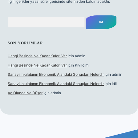
ilgili içerikler yasal süre içerisinde sitemizden kaldırılacaktır.
Arama
SON YORUMLAR
Hangi Besinde Ne Kadar Kalori Var
için
admin
Hangi Besinde Ne Kadar Kalori Var
için
Kıvılcım
Sanayi Inkılabının Ekonomik Alandaki Sonuçları Nelerdir
için
admin
Sanayi Inkılabının Ekonomik Alandaki Sonuçları Nelerdir
için
İdil
Aç Olunca Ne Düşer
için
admin
itesi
tulipbetgiris.org