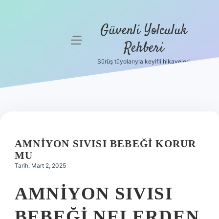
Güvenli Yolculuk
menüyü
Rehberi
aç
Sürüş tüyolarıyla keyifli hikayeler!
Anasayfa
Gizlilik
Politikası
Yasal Uyarı
AMNIYON SIVISI BEBEĞI KORUR
Hakkımızda
MU
Tarih: Mart 2, 2025
AMNIYON SIVISI
BEBEĞI NELERDEN