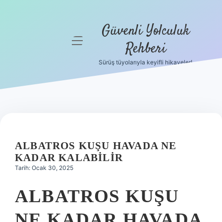
Güvenli Yolculuk
menüyü
Rehberi
aç
Sürüş tüyolarıyla keyifli hikayeler!
Anasayfa
Gizlilik
Politikası
Yasal Uyarı
ALBATROS KUŞU HAVADA NE
Hakkımızda
KADAR KALABILIR
Tarih: Ocak 30, 2025
ALBATROS KUŞU
NE KADAR HAVADA