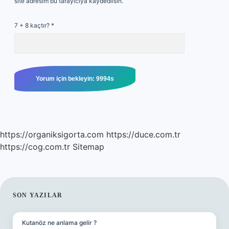
site adresim bu tarayıcıya kaydedilsin.
7 + 8 kaçtır?
*
https://organiksigorta.com
https://duce.com.tr
https://cog.com.tr
Sitemap
SIDEBAR
SON YAZILAR
Kutanöz ne anlama gelir ?