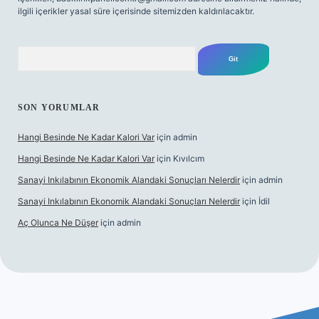
ilgili içerikler yasal süre içerisinde sitemizden kaldırılacaktır.
Arama
SON YORUMLAR
Hangi Besinde Ne Kadar Kalori Var
için
admin
Hangi Besinde Ne Kadar Kalori Var
için
Kıvılcım
Sanayi Inkılabının Ekonomik Alandaki Sonuçları Nelerdir
için
admin
Sanayi Inkılabının Ekonomik Alandaki Sonuçları Nelerdir
için
İdil
Aç Olunca Ne Düşer
için
admin
itesi
tulipbetgiris.org