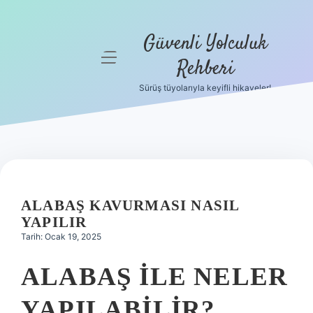
Güvenli Yolculuk
menüyü
Rehberi
aç
Sürüş tüyolarıyla keyifli hikayeler!
Anasayfa
Gizlilik
Politikası
Yasal Uyarı
ALABAŞ KAVURMASI NASIL
Hakkımızda
YAPILIR
Tarih: Ocak 19, 2025
ALABAŞ ILE NELER
YAPILABILIR?