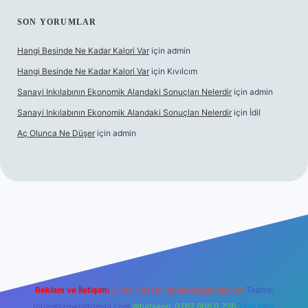
SON YORUMLAR
Hangi Besinde Ne Kadar Kalori Var
için
admin
Hangi Besinde Ne Kadar Kalori Var
için
Kıvılcım
Sanayi Inkılabının Ekonomik Alandaki Sonuçları Nelerdir
için
admin
Sanayi Inkılabının Ekonomik Alandaki Sonuçları Nelerdir
için
İdil
Aç Olunca Ne Düşer
için
admin
 sitesi
tulipbetgiris.org
Reklam ve İletişim:
E-mail:
backlinkpaneli@gmail.com
Teams:
forumhizmeti@gmail.com
Whatsapp: 0262 606 0 726
Telegram: