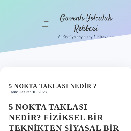
Güvenli Yolculuk
menüyü
Rehberi
aç
Sürüş tüyolarıyla keyifli hikayeler!
Anasayfa
Gizlilik
Politikası
Yasal Uyarı
5 NOKTA TAKLASI NEDIR ?
Hakkımızda
Tarih: Haziran 10, 2026
5 NOKTA TAKLASI
NEDIR? FIZIKSEL BIR
TEKNIKTEN SIYASAL BIR