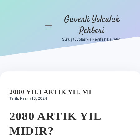
Güvenli Yolculuk
menüyü
Rehberi
aç
Sürüş tüyolarıyla keyifli hikayeler!
Anasayfa
Gizlilik
Politikası
Yasal Uyarı
2080 YILI ARTIK YIL MI
Hakkımızda
Tarih: Kasım 13, 2024
2080 ARTIK YIL
MIDIR?