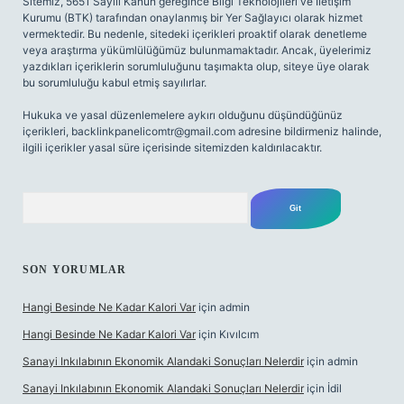
Sitemiz, 5651 Sayılı Kanun gereğince Bilgi Teknolojileri ve İletişim
Kurumu (BTK) tarafından onaylanmış bir Yer Sağlayıcı olarak hizmet
vermektedir. Bu nedenle, sitedeki içerikleri proaktif olarak denetleme
veya araştırma yükümlülüğümüz bulunmamaktadır. Ancak, üyelerimiz
yazdıkları içeriklerin sorumluluğunu taşımakta olup, siteye üye olarak
bu sorumluluğu kabul etmiş sayılırlar.
Hukuka ve yasal düzenlemelere aykırı olduğunu düşündüğünüz
içerikleri,
backlinkpanelicomtr@gmail.com
adresine bildirmeniz halinde,
ilgili içerikler yasal süre içerisinde sitemizden kaldırılacaktır.
Arama
SON YORUMLAR
Hangi Besinde Ne Kadar Kalori Var
için
admin
Hangi Besinde Ne Kadar Kalori Var
için
Kıvılcım
Sanayi Inkılabının Ekonomik Alandaki Sonuçları Nelerdir
için
admin
Sanayi Inkılabının Ekonomik Alandaki Sonuçları Nelerdir
için
İdil