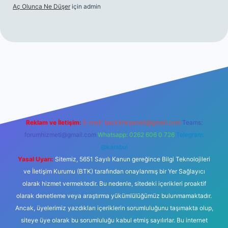
Aç Olunca Ne Düşer
için
admin
itesi
tulipbetgiris.org
Reklam ve İletişim:
E-mail:
backlinkpaneli@gmail.com
Teams:
forumhizmeti@gmail.com
Whatsapp: 0262 606 0 726
Telegram:
@karabul
Yasal Uyarı:
Sitemiz, 5651 Sayılı Kanun gereğince Bilgi Teknolojileri
ve İletişim Kurumu (BTK) tarafından onaylanmış bir Yer Sağlayıcı
olarak hizmet vermektedir. Bu nedenle, sitedeki içerikleri proaktif
olarak denetleme veya araştırma yükümlülüğümüz bulunmamaktadır.
Ancak, üyelerimiz yazdıkları içeriklerin sorumluluğunu taşımakta olup,
siteye üye olarak bu sorumluluğu kabul etmiş sayılırlar. Bu internet