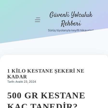
Güvenli Yolculuk
menüyü
Rehberi
aç
Sürüş tüyolarıyla keyifli hikayeler!
Anasayfa
Gizlilik
Politikası
Yasal Uyarı
1 KILO KESTANE ŞEKERI NE
Hakkımızda
KADAR
Tarih: Aralık 23, 2024
500 GR KESTANE
KAÇ TANEDIR?