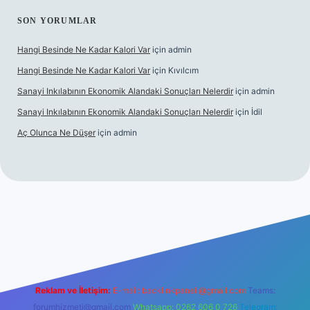
SON YORUMLAR
Hangi Besinde Ne Kadar Kalori Var
için
admin
Hangi Besinde Ne Kadar Kalori Var
için
Kıvılcım
Sanayi Inkılabının Ekonomik Alandaki Sonuçları Nelerdir
için
admin
Sanayi Inkılabının Ekonomik Alandaki Sonuçları Nelerdir
için
İdil
Aç Olunca Ne Düşer
için
admin
rabet resmi sitesi
tulipbetgiris.org
Reklam ve İletişim:
E-mail:
backlinkpaneli@gmail.com
Teams:
forumhizmeti@gmail.com
Whatsapp: 0262 606 0 726
Telegram: