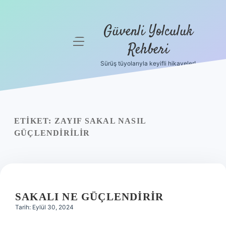
Güvenli Yolculuk
menüyü
Rehberi
aç
Sürüş tüyolarıyla keyifli hikayeler!
Anasayfa
Gizlilik
Politikası
ETIKET:
ZAYIF SAKAL NASIL
Yasal Uyarı
GÜÇLENDIRILIR
Hakkımızda
SAKALI NE GÜÇLENDIRIR
Tarih: Eylül 30, 2024