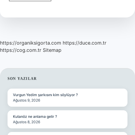
Helvası
Ne
Zaman
Yenir
https://organiksigorta.com
https://duce.com.tr
https://cog.com.tr
Sitemap
SIDEBAR
SON YAZILAR
Vurgun Yedim şarkısını kim söylüyor ?
Ağustos 9, 2026
Kutanöz ne anlama gelir ?
Ağustos 8, 2026