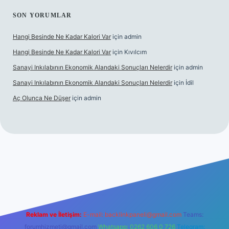
SON YORUMLAR
Hangi Besinde Ne Kadar Kalori Var
için
admin
Hangi Besinde Ne Kadar Kalori Var
için
Kıvılcım
Sanayi Inkılabının Ekonomik Alandaki Sonuçları Nelerdir
için
admin
Sanayi Inkılabının Ekonomik Alandaki Sonuçları Nelerdir
için
İdil
Aç Olunca Ne Düşer
için
admin
rabet resmi sitesi
tulipbetgiris.org
Reklam ve İletişim:
E-mail:
backlinkpaneli@gmail.com
Teams:
forumhizmeti@gmail.com
Whatsapp: 0262 606 0 726
Telegram: