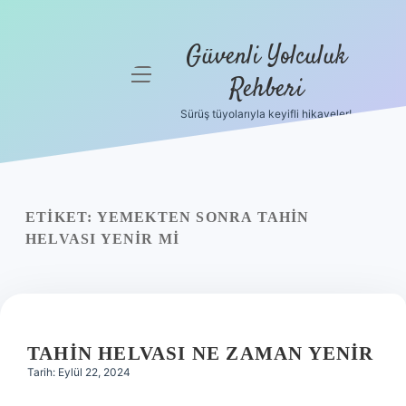
Güvenli Yolculuk
menüyü
Rehberi
aç
Sürüş tüyolarıyla keyifli hikayeler!
Anasayfa
Gizlilik
Politikası
ETIKET:
YEMEKTEN SONRA TAHIN
Yasal Uyarı
HELVASI YENIR MI
Hakkımızda
TAHIN HELVASI NE ZAMAN YENIR
Tarih: Eylül 22, 2024