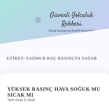
Güvenli Yolculuk
menüyü
Rehberi
aç
Sürüş tüyolarıyla keyifli hikayeler!
Anasayfa
Gizlilik
Politikası
ETIKET:
YAĞMUR KAÇ BASINÇTA YAĞAR
Yasal Uyarı
Hakkımızda
YÜKSEK BASINÇ HAVA SOĞUK MU
SICAK MI
Tarih: Ocak 21, 2025