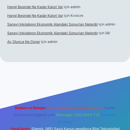
Hangi Besinde Ne Kadar Kalori Var
için
admin
Hangi Besinde Ne Kadar Kalori Var
için
Kıvılcım
Sanayi Inkılabının Ekonomik Alandaki Sonuçları Nelerdir
için
admin
Sanayi Inkılabının Ekonomik Alandaki Sonuçları Nelerdir
için
İdil
Aç Olunca Ne Düşer
için
admin
rabet resmi sitesi
tulipbetgiris.org
Reklam ve İletişim:
E-mail:
backlinkpaneli@gmail.com
Teams:
forumhizmeti@gmail.com
Whatsapp: 0262 606 0 726
Telegram:
@karabul
Yasal Uyarı:
Sitemiz, 5651 Sayılı Kanun gereğince Bilgi Teknolojileri