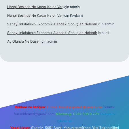
Hangi Besinde Ne Kadar Kalori Var
için
admin
Hangi Besinde Ne Kadar Kalori Var
için
Kıvılcım
Sanayi Inkılabının Ekonomik Alandaki Sonuçları Nelerdir
için
admin
Sanayi Inkılabının Ekonomik Alandaki Sonuçları Nelerdir
için
İdil
Aç Olunca Ne Düşer
için
admin
rabet resmi sitesi
tulipbetgiris.org
Reklam ve İletişim:
E-mail:
backlinkpaneli@gmail.com
Teams:
forumhizmeti@gmail.com
Whatsapp: 0262 606 0 726
Telegram:
@karabul
Yasal Uyarı:
Sitemiz, 5651 Sayılı Kanun gereğince Bilgi Teknolojileri