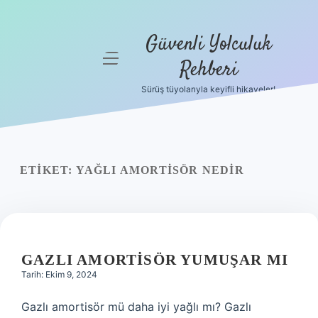
Güvenli Yolculuk
menüyü
Rehberi
aç
Sürüş tüyolarıyla keyifli hikayeler!
Anasayfa
Gizlilik
Politikası
ETIKET:
YAĞLI AMORTISÖR NEDIR
Yasal Uyarı
Hakkımızda
GAZLI AMORTISÖR YUMUŞAR MI
Tarih: Ekim 9, 2024
Gazlı amortisör mü daha iyi yağlı mı? Gazlı