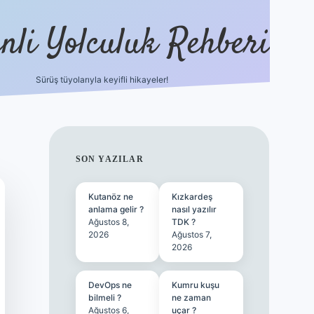
nli Yolculuk Rehberi
Sürüş tüyolarıyla keyifli hikayeler!
grandoperabet resm
SIDEBAR
SON YAZILAR
Kutanöz ne
Kızkardeş
anlama gelir ?
nasıl yazılır
Ağustos 8,
TDK ?
2026
Ağustos 7,
2026
DevOps ne
Kumru kuşu
bilmeli ?
ne zaman
Ağustos 6,
uçar ?