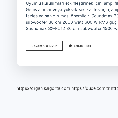
Uyumlu kurulumları etkinleştirmek için, ampli
Geniş alanlar veya yüksek ses kalitesi için, a
fazlasına sahip olması önemlidir. Soundmax
subwoofer 38 cm 2000 watt 600 W RMS güç 
Soundmax SX-FC12 30 cm subwoofer 1500 wa
4000
Devamını okuyun
Yorum Bırak
Watt
Anfi
Kaç
Rms
https://organiksigorta.com
https://duce.com.tr
htt