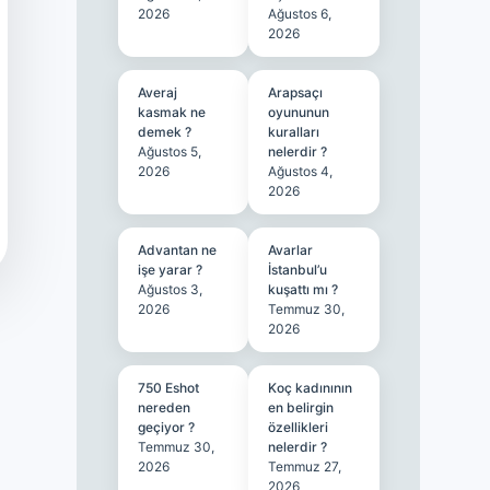
2026
Ağustos 6,
2026
Averaj
Arapsaçı
kasmak ne
oyununun
demek ?
kuralları
Ağustos 5,
nelerdir ?
2026
Ağustos 4,
2026
Advantan ne
Avarlar
işe yarar ?
İstanbul’u
Ağustos 3,
kuşattı mı ?
2026
Temmuz 30,
2026
750 Eshot
Koç kadınının
nereden
en belirgin
geçiyor ?
özellikleri
Temmuz 30,
nelerdir ?
2026
Temmuz 27,
2026