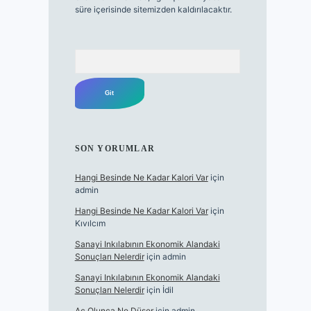
süre içerisinde sitemizden kaldırılacaktır.
Arama
SON YORUMLAR
Hangi Besinde Ne Kadar Kalori Var
için
admin
Hangi Besinde Ne Kadar Kalori Var
için
Kıvılcım
Sanayi Inkılabının Ekonomik Alandaki
Sonuçları Nelerdir
için
admin
Sanayi Inkılabının Ekonomik Alandaki
Sonuçları Nelerdir
için
İdil
Aç Olunca Ne Düşer
için
admin