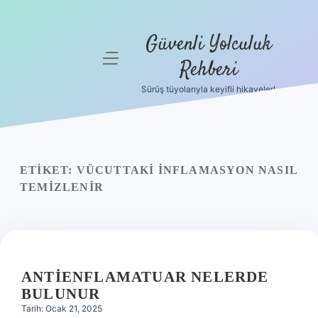
Güvenli Yolculuk
menüyü
Rehberi
aç
Sürüş tüyolarıyla keyifli hikayeler!
Anasayfa
Gizlilik
Politikası
ETIKET:
VÜCUTTAKI INFLAMASYON NASIL
Yasal Uyarı
TEMIZLENIR
Hakkımızda
ANTIENFLAMATUAR NELERDE
BULUNUR
Tarih: Ocak 21, 2025