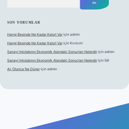
SON YORUMLAR
Hangi Besinde Ne Kadar Kalori Var
için
admin
Hangi Besinde Ne Kadar Kalori Var
için
Kıvılcım
Sanayi Inkılabının Ekonomik Alandaki Sonuçları Nelerdir
için
admin
Sanayi Inkılabının Ekonomik Alandaki Sonuçları Nelerdir
için
İdil
Aç Olunca Ne Düşer
için
admin
abet resmi sitesi
tulipbetgiris.org