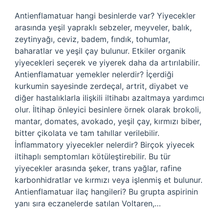
Antienflamatuar hangi besinlerde var? Yiyecekler
arasında yeşil yapraklı sebzeler, meyveler, balık,
zeytinyağı, ceviz, badem, fındık, tohumlar,
baharatlar ve yeşil çay bulunur. Etkiler organik
yiyecekleri seçerek ve yiyerek daha da artırılabilir.
Antienflamatuar yemekler nelerdir? İçerdiği
kurkumin sayesinde zerdeçal, artrit, diyabet ve
diğer hastalıklarla ilişkili iltihabı azaltmaya yardımcı
olur. İltihap önleyici besinlere örnek olarak brokoli,
mantar, domates, avokado, yeşil çay, kırmızı biber,
bitter çikolata ve tam tahıllar verilebilir.
İnflammatory yiyecekler nelerdir? Birçok yiyecek
iltihaplı semptomları kötüleştirebilir. Bu tür
yiyecekler arasında şeker, trans yağlar, rafine
karbonhidratlar ve kırmızı veya işlenmiş et bulunur.
Antienflamatuar ilaç hangileri? Bu grupta aspirinin
yanı sıra eczanelerde satılan Voltaren,…