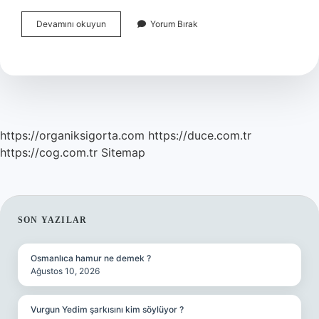
Antienflamatuar
Devamını okuyun
Yorum Bırak
Nelerde
Bulunur
https://organiksigorta.com
https://duce.com.tr
https://cog.com.tr
Sitemap
SIDEBAR
SON YAZILAR
Osmanlıca hamur ne demek ?
Ağustos 10, 2026
Vurgun Yedim şarkısını kim söylüyor ?