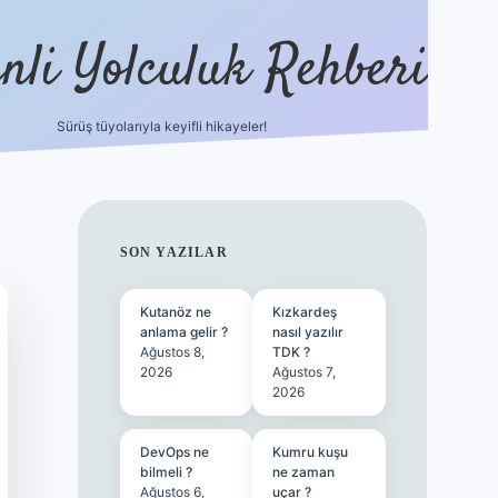
nli Yolculuk Rehberi
Sürüş tüyolarıyla keyifli hikayeler!
grandoperabet res
SIDEBAR
SON YAZILAR
Kutanöz ne
Kızkardeş
anlama gelir ?
nasıl yazılır
Ağustos 8,
TDK ?
2026
Ağustos 7,
2026
DevOps ne
Kumru kuşu
bilmeli ?
ne zaman
Ağustos 6,
uçar ?