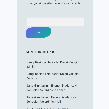
süre içerisinde sitemizden kaldırılacaktır.
Arama
SON YORUMLAR
Hangi Besinde Ne Kadar Kalori Var
için
admin
Hangi Besinde Ne Kadar Kalori Var
için
Kıvılcım
Sanayi Inkılabının Ekonomik Alandaki
Sonuçları Nelerdir
için
admin
Sanayi Inkılabının Ekonomik Alandaki
Sonuçları Nelerdir
için
İdil
Aç Olunca Ne Düşer
için
admin