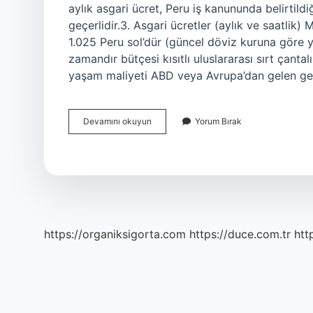
aylık asgari ücret, Peru iş kanununda belirtild
geçerlidir.3. Asgari ücretler (aylık ve saatlik)
1.025 Peru sol’dür (güncel döviz kuruna göre 
zamandır bütçesi kısıtlı uluslararası sırt çant
yaşam maliyeti ABD veya Avrupa’dan gelen gez
Peru
Devamını okuyun
Yorum Bırak
Asgari
Ücret
Ne
Kadar
https://organiksigorta.com
https://duce.com.tr
htt