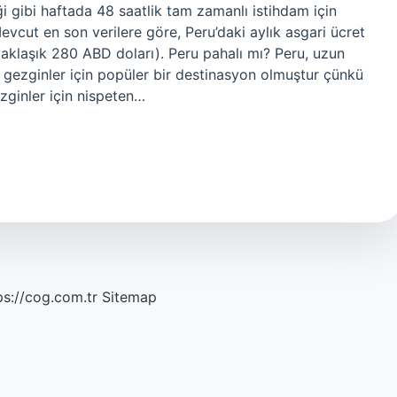
iği gibi haftada 48 saatlik tam zamanlı istihdam için
 Mevcut en son verilere göre, Peru’daki aylık asgari ücret
yaklaşık 280 ABD doları). Peru pahalı mı? Peru, uzun
alı gezginler için popüler bir destinasyon olmuştur çünkü
ginler için nispeten…
ps://cog.com.tr
Sitemap