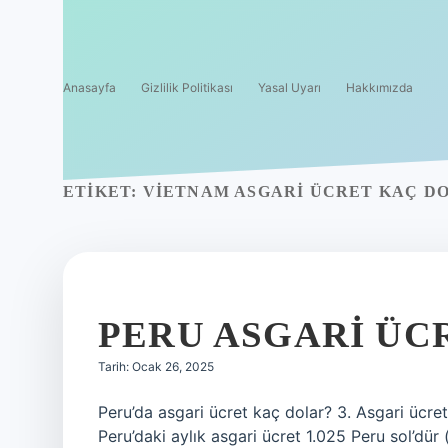
Anasayfa
Gizlilik Politikası
Yasal Uyarı
Hakkımızda
ETIKET:
VIETNAM ASGARI ÜCRET KAÇ DO
PERU ASGARI ÜC
Tarih: Ocak 26, 2025
Peru’da asgari ücret kaç dolar? 3. Asgari ücret
Peru’daki aylık asgari ücret 1.025 Peru sol’dü