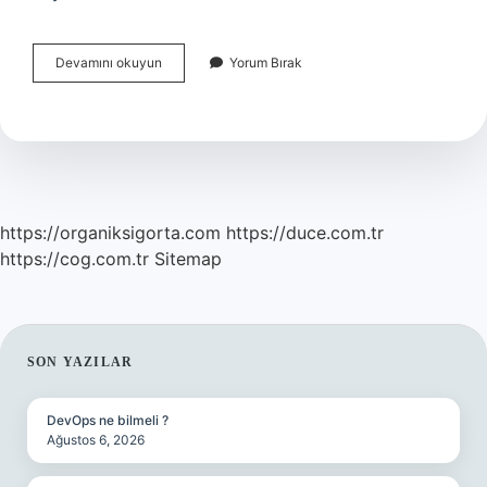
Küs
Devamını okuyun
Yorum Bırak
Olduğun
Biriyle
Öpüşmek
Ne
Demek
https://organiksigorta.com
https://duce.com.tr
https://cog.com.tr
Sitemap
SIDEBAR
SON YAZILAR
DevOps ne bilmeli ?
Ağustos 6, 2026