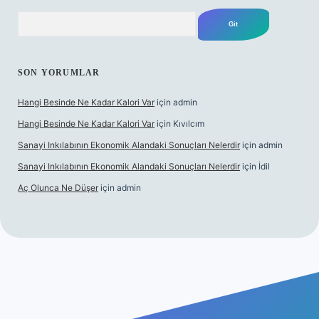
Arama
SON YORUMLAR
Hangi Besinde Ne Kadar Kalori Var
için
admin
Hangi Besinde Ne Kadar Kalori Var
için
Kıvılcım
Sanayi Inkılabının Ekonomik Alandaki Sonuçları Nelerdir
için
admin
Sanayi Inkılabının Ekonomik Alandaki Sonuçları Nelerdir
için
İdil
Aç Olunca Ne Düşer
için
admin
g