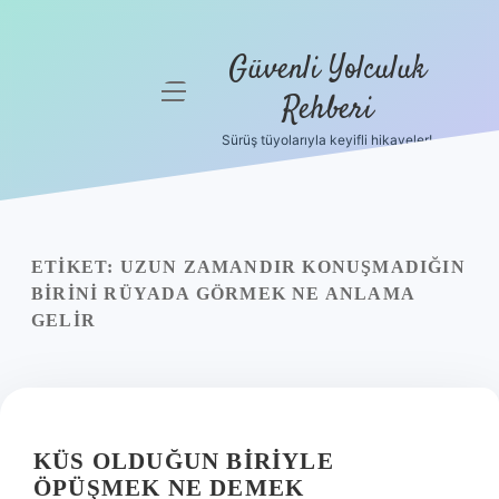
Güvenli Yolculuk
menüyü
Rehberi
aç
Sürüş tüyolarıyla keyifli hikayeler!
Anasayfa
Gizlilik
Politikası
ETIKET:
UZUN ZAMANDIR KONUŞMADIĞIN
Yasal Uyarı
BIRINI RÜYADA GÖRMEK NE ANLAMA
GELIR
Hakkımızda
KÜS OLDUĞUN BIRIYLE
ÖPÜŞMEK NE DEMEK